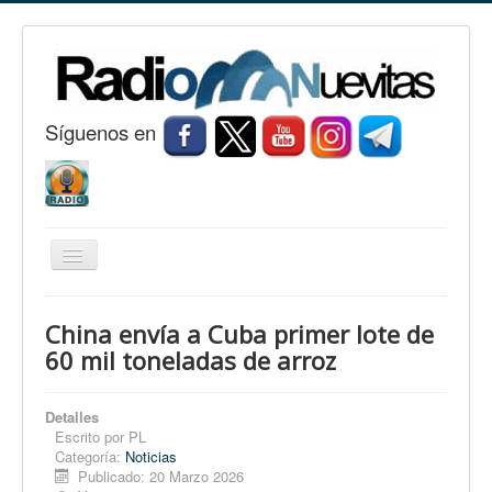
S
í
guenos en
Cambiar
navegación
Inicio
China envía a Cuba primer lote de
Nuevitas
60 mil toneladas de arroz
Noticias
Detalles
Conozca Nuevitas
Escrito por
PL
Categoría:
Noticias
Fotorreportaje
Publicado: 20 Marzo 2026