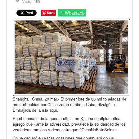
Opinión
Visto: 198
En audio
Whatsapp
Save
Medio Ambiente
Ciencia, tecnología y curiosidades
Francés
Inglés
Desempolvando la historia
Shanghái, China, 20 mar.- El primer lote de 60 mil toneladas de
arroz ofrecidas por China zarpó rumbo a Cuba, divulgó la
Embajada de la isla aquí.
En el mensaje de la cuenta oficial en X, la sede diplomática
agregó que «ante la adversidad, prevalece la solidaridad de los
verdaderos amigos y demuestra que #CubaNoEstaSola».
China declaró en varias ocasiones que continuará con su