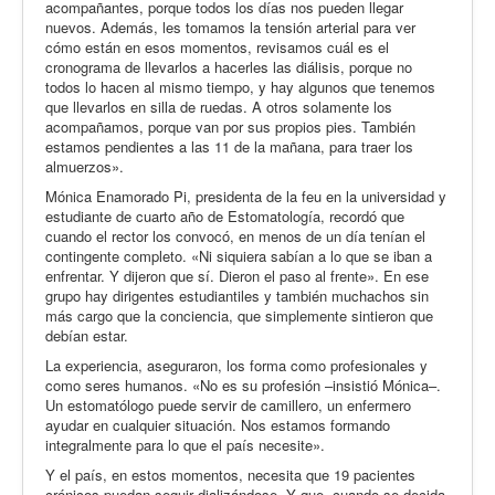
acompañantes, porque todos los días nos pueden llegar
nuevos. Además, les tomamos la tensión arterial para ver
cómo están en esos momentos, revisamos cuál es el
cronograma de llevarlos a hacerles las diálisis, porque no
todos lo hacen al mismo tiempo, y hay algunos que tenemos
que llevarlos en silla de ruedas. A otros solamente los
acompañamos, porque van por sus propios pies. También
estamos pendientes a las 11 de la mañana, para traer los
almuerzos».
Mónica Enamorado Pi, presidenta de la feu en la universidad y
estudiante de cuarto año de Estomatología, recordó que
cuando el rector los convocó, en menos de un día tenían el
contingente completo. «Ni siquiera sabían a lo que se iban a
enfrentar. Y dijeron que sí. Dieron el paso al frente». En ese
grupo hay dirigentes estudiantiles y también muchachos sin
más cargo que la conciencia, que simplemente sintieron que
debían estar.
La experiencia, aseguraron, los forma como profesionales y
como seres humanos. «No es su profesión –insistió Mónica–.
Un estomatólogo puede servir de camillero, un enfermero
ayudar en cualquier situación. Nos estamos formando
integralmente para lo que el país necesite».
Y el país, en estos momentos, necesita que 19 pacientes
crónicos puedan seguir dializándose. Y que, cuando se decida,