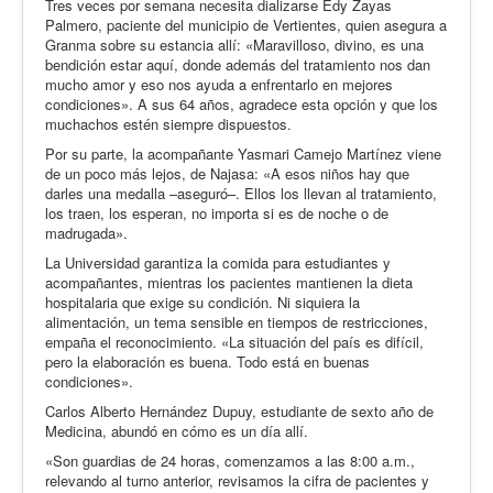
Tres veces por semana necesita dializarse Edy Zayas
Palmero, paciente del municipio de Vertientes, quien asegura a
Granma sobre su estancia allí: «Maravilloso, divino, es una
bendición estar aquí, donde además del tratamiento nos dan
mucho amor y eso nos ayuda a enfrentarlo en mejores
condiciones». A sus 64 años, agradece esta opción y que los
muchachos estén siempre dispuestos.
Por su parte, la acompañante Yasmari Camejo Martínez viene
de un poco más lejos, de Najasa: «A esos niños hay que
darles una medalla –aseguró–. Ellos los llevan al tratamiento,
los traen, los esperan, no importa si es de noche o de
madrugada».
La Universidad garantiza la comida para estudiantes y
acompañantes, mientras los pacientes mantienen la dieta
hospitalaria que exige su condición. Ni siquiera la
alimentación, un tema sensible en tiempos de restricciones,
empaña el reconocimiento. «La situación del país es difícil,
pero la elaboración es buena. Todo está en buenas
condiciones».
Carlos Alberto Hernández Dupuy, estudiante de sexto año de
Medicina, abundó en cómo es un día allí.
«Son guardias de 24 horas, comenzamos a las 8:00 a.m.,
relevando al turno anterior, revisamos la cifra de pacientes y