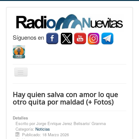
S
í
guenos en
Cambiar
navegación
Inicio
Hay quien salva con amor lo que
Nuevitas
otro quita por maldad (+ Fotos)
Noticias
Detalles
Conozca Nuevitas
Escrito por
Jorge Enrique Jerez Belisario/ Granma
Categoría:
Noticias
Fotorreportaje
Publicado: 18 Marzo 2026