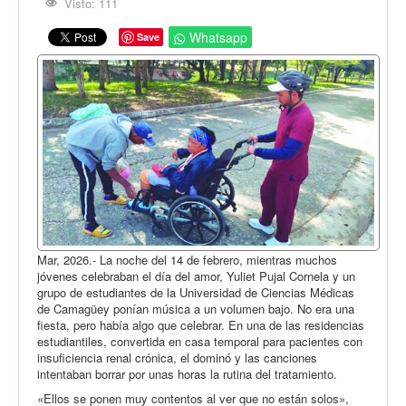
Opinión
Visto: 111
En audio
Whatsapp
Save
Medio Ambiente
Ciencia, tecnología y curiosidades
Francés
Inglés
Desempolvando la historia
Mar, 2026.- La noche del 14 de febrero, mientras muchos
jóvenes celebraban el día del amor, Yuliet Pujal Cornela y un
grupo de estudiantes de la Universidad de Ciencias Médicas
de Camagüey ponían música a un volumen bajo. No era una
fiesta, pero había algo que celebrar. En una de las residencias
estudiantiles, convertida en casa temporal para pacientes con
insuficiencia renal crónica, el dominó y las canciones
intentaban borrar por unas horas la rutina del tratamiento.
«Ellos se ponen muy contentos al ver que no están solos»,