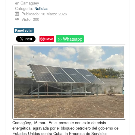
Opinión
en Camagüey
Categoría:
Noticias
En audio
Publicado: 16 Marzo 2026
Visto: 200
Medio Ambiente
Panel solar
Ciencia, tecnología y curiosidades
Whatsapp
Save
Francés
Inglés
Desempolvando la historia
Camagüey, 16 mar.- En el presente contexto de crisis
energética, agravada por el bloqueo petrolero del gobierno de
Estados Unidos contra Cuba, la Empresa de Servicios