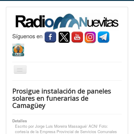
S
í
guenos en
Cambiar
navegación
Inicio
Prosigue instalación de paneles
Nuevitas
solares en funerarias de
Camagüey
Noticias
Conozca Nuevitas
Detalles
Fotorreportaje
Escrito por
Jorge Luis Moreira Massagué/ ACN/ Foto:
cortesía de la Empresa Provincial de Servicios Comunales