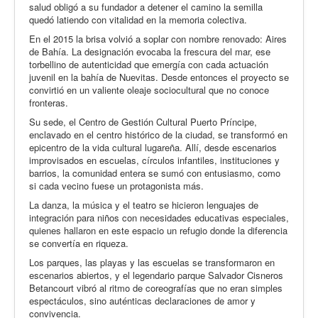
salud obligó a su fundador a detener el camino la semilla
quedó latiendo con vitalidad en la memoria colectiva.
En el 2015 la brisa volvió a soplar con nombre renovado: Aires
de Bahía. La designación evocaba la frescura del mar, ese
torbellino de autenticidad que emergía con cada actuación
juvenil en la bahía de Nuevitas. Desde entonces el proyecto se
convirtió en un valiente oleaje sociocultural que no conoce
fronteras.
Su sede, el Centro de Gestión Cultural Puerto Príncipe,
enclavado en el centro histórico de la ciudad, se transformó en
epicentro de la vida cultural lugareña. Allí, desde escenarios
improvisados en escuelas, círculos infantiles, instituciones y
barrios, la comunidad entera se sumó con entusiasmo, como
si cada vecino fuese un protagonista más.
La danza, la música y el teatro se hicieron lenguajes de
integración para niños con necesidades educativas especiales,
quienes hallaron en este espacio un refugio donde la diferencia
se convertía en riqueza.
Los parques, las playas y las escuelas se transformaron en
escenarios abiertos, y el legendario parque Salvador Cisneros
Betancourt vibró al ritmo de coreografías que no eran simples
espectáculos, sino auténticas declaraciones de amor y
convivencia.