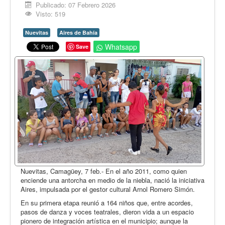
Opinión
Publicado: 07 Febrero 2026
Visto: 519
En audio
Nuevitas
Aires de Bahía
Medio Ambiente
Whatsapp
Save
Ciencia, tecnología y curiosidades
Francés
Inglés
Desempolvando la historia
Nuevitas, Camagüey, 7 feb.- En el año 2011, como quien
enciende una antorcha en medio de la niebla, nació la iniciativa
Aires, impulsada por el gestor cultural Arnol Romero Simón.
En su primera etapa reunió a 164 niños que, entre acordes,
pasos de danza y voces teatrales, dieron vida a un espacio
pionero de integración artística en el municipio; aunque la