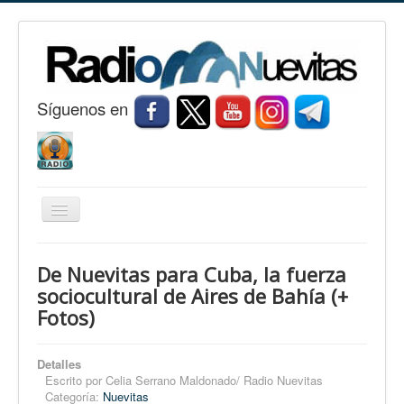
S
í
guenos en
Cambiar
navegación
Inicio
De Nuevitas para Cuba, la fuerza
Nuevitas
sociocultural de Aires de Bahía (+
Fotos)
Noticias
Conozca Nuevitas
Detalles
Fotorreportaje
Escrito por
Celia Serrano Maldonado/ Radio Nuevitas
Categoría:
Nuevitas