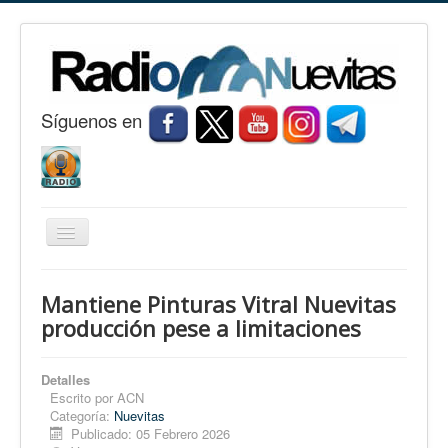
S
í
guenos en
Cambiar
navegación
Inicio
Mantiene Pinturas Vitral Nuevitas
Nuevitas
producción pese a limitaciones
Noticias
Detalles
Conozca Nuevitas
Escrito por
ACN
Categoría:
Nuevitas
Fotorreportaje
Publicado: 05 Febrero 2026