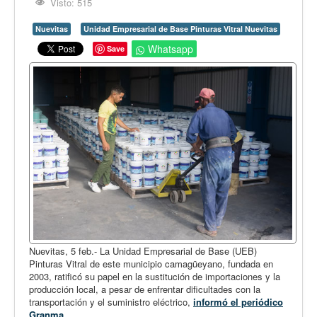
Opinión
Visto: 515
En audio
Nuevitas
Unidad Empresarial de Base Pinturas Vitral Nuevitas
Whatsapp
Save
Medio Ambiente
Ciencia, tecnología y curiosidades
Francés
Inglés
Desempolvando la historia
Nuevitas, 5 feb.- La Unidad Empresarial de Base (UEB)
Pinturas Vitral de este municipio camagüeyano, fundada en
2003, ratificó su papel en la sustitución de importaciones y la
producción local, a pesar de enfrentar dificultades con la
transportación y el suministro eléctrico,
informó el periódico
Granma
.