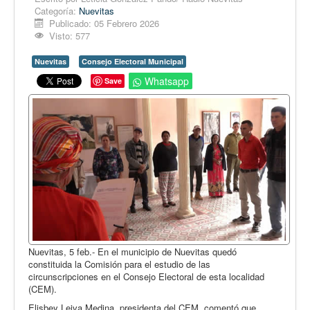
Opinión
Categoría:
Nuevitas
Publicado: 05 Febrero 2026
En audio
Visto: 577
Medio Ambiente
Nuevitas
Consejo Electoral Municipal
Ciencia, tecnología y curiosidades
Whatsapp
Save
Francés
Inglés
Desempolvando la historia
Nuevitas, 5 feb.- En el municipio de Nuevitas quedó
constituida la Comisión para el estudio de las
circunscripciones en el Consejo Electoral de esta localidad
(CEM).
Elisbey Leiva Medina, presidenta del CEM, comentó que