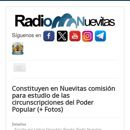
S
í
guenos en
Cambiar
navegación
Inicio
Constituyen en Nuevitas comisión
Nuevitas
para estudio de las
circunscripciones del Poder
Noticias
Popular (+ Fotos)
Conozca Nuevitas
Fotorreportaje
Detalles
Escrito por
Leticia González Pando/ Radio Nuevitas