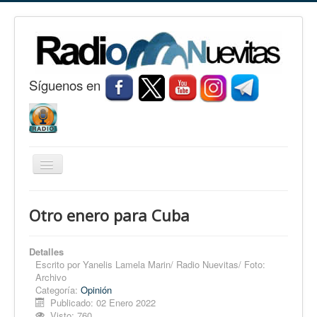
S
í
guenos en
Cambiar
navegación
Inicio
Otro enero para Cuba
Nuevitas
Noticias
Detalles
Escrito por
Yanelis Lamela Marin/ Radio Nuevitas/ Foto:
Conozca Nuevitas
Archivo
Categoría:
Opinión
Fotorreportaje
Publicado: 02 Enero 2022
Visto: 760