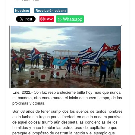
Opinión
Nuevitas
Revolución cubana
En audio
Whatsapp
Save
Medio Ambiente
Ciencia, tecnología y curiosidades
Francés
Inglés
Desempolvando la historia
Ene, 2022.- Con luz resplandeciente brilla hoy más que nunca
mi bandera, otro enero marca el inicio del nuevo tiempo, de las
próximas victorias.
Son 63 años de tener cumplidos los sueños de tantos hombres
en la lucha sin tregua por la libertad, en que la onda expansiva
de aquel colosal triunfo aún despierta las conciencias de los
humildes y hace temblar las estructuras del capitalismo que
persigue el propósito de destruir la nación y el ejemplo que