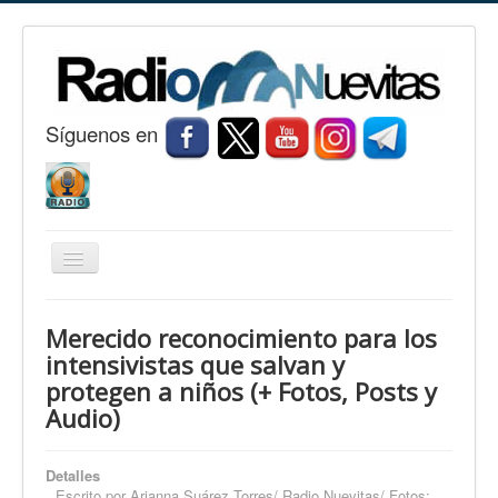
S
í
guenos en
Cambiar
navegación
Inicio
Merecido reconocimiento para los
Nuevitas
intensivistas que salvan y
protegen a niños (+ Fotos, Posts y
Noticias
Audio)
Conozca Nuevitas
Fotorreportaje
Detalles
Escrito por
Arianna Suárez Torres/ Radio Nuevitas/ Fotos: