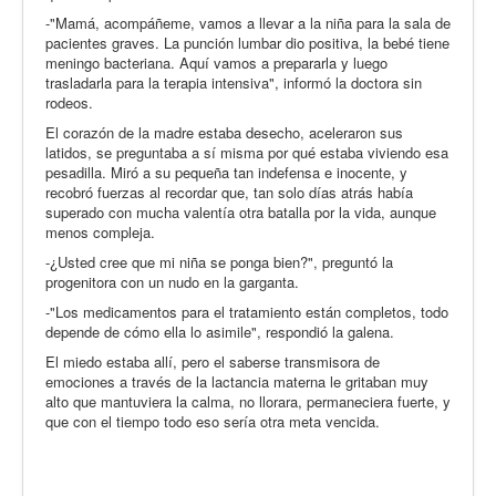
-"Mamá, acompáñeme, vamos a llevar a la niña para la sala de
pacientes graves. La punción lumbar dio positiva, la bebé tiene
meningo bacteriana. Aquí vamos a prepararla y luego
trasladarla para la terapia intensiva", informó la doctora sin
rodeos.
El corazón de la madre estaba desecho, aceleraron sus
latidos, se preguntaba a sí misma por qué estaba viviendo esa
pesadilla. Miró a su pequeña tan indefensa e inocente, y
recobró fuerzas al recordar que, tan solo días atrás había
superado con mucha valentía otra batalla por la vida, aunque
menos compleja.
-¿Usted cree que mi niña se ponga bien?", preguntó la
progenitora con un nudo en la garganta.
-"Los medicamentos para el tratamiento están completos, todo
depende de cómo ella lo asimile", respondió la galena.
El miedo estaba allí, pero el saberse transmisora de
emociones a través de la lactancia materna le gritaban muy
alto que mantuviera la calma, no llorara, permaneciera fuerte, y
que con el tiempo todo eso sería otra meta vencida.