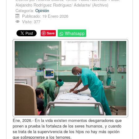
Opinión
Alejandro Rodríguez Rodríguez/ Adelante/ (Archivo)
Categoría:
Opinión
En audio
Publicado: 19 Enero 2026
Visto: 377
Medio Ambiente
Ciencia, tecnología y curiosidades
Whatsapp
Save
Francés
Inglés
Desempolvando la historia
Ene, 2026.- En la vida existen momentos desgarradores que
ponen a prueba la fortaleza de los seres humanos, y cuando
se trata de la supervivencia de los hijos no hay más opción
que sobreponerse a los temores.