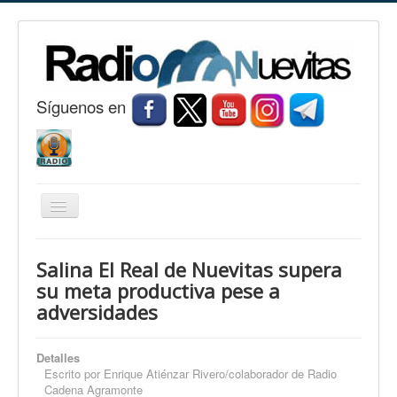
S
í
guenos en
Cambiar
navegación
Inicio
Salina El Real de Nuevitas supera
Nuevitas
su meta productiva pese a
adversidades
Noticias
Conozca Nuevitas
Detalles
Fotorreportaje
Escrito por
Enrique Atiénzar Rivero/colaborador de Radio
Cadena Agramonte