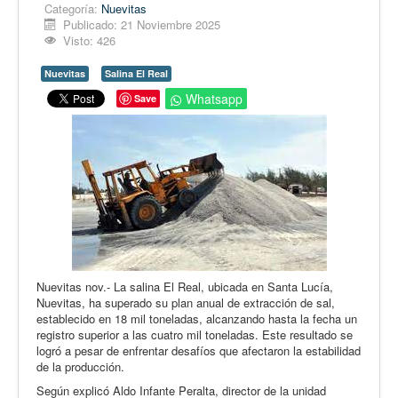
Opinión
Categoría:
Nuevitas
Publicado: 21 Noviembre 2025
En audio
Visto: 426
Medio Ambiente
Nuevitas
Salina El Real
Ciencia, tecnología y curiosidades
Whatsapp
Save
Francés
Inglés
Desempolvando la historia
Nuevitas nov.- La salina El Real, ubicada en Santa Lucía,
Nuevitas, ha superado su plan anual de extracción de sal,
establecido en 18 mil toneladas, alcanzando hasta la fecha un
registro superior a las cuatro mil toneladas. Este resultado se
logró a pesar de enfrentar desafíos que afectaron la estabilidad
de la producción.
Según explicó Aldo Infante Peralta, director de la unidad