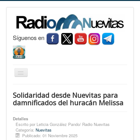
S
í
guenos en
Cambiar
navegación
Inicio
Solidaridad desde Nuevitas para
Nuevitas
damnificados del huracán Melissa
Noticias
Detalles
Conozca Nuevitas
Escrito por
Leticia González Pando/ Radio Nuevitas
Categoría:
Nuevitas
Fotorreportaje
Publicado: 01 Noviembre 2025