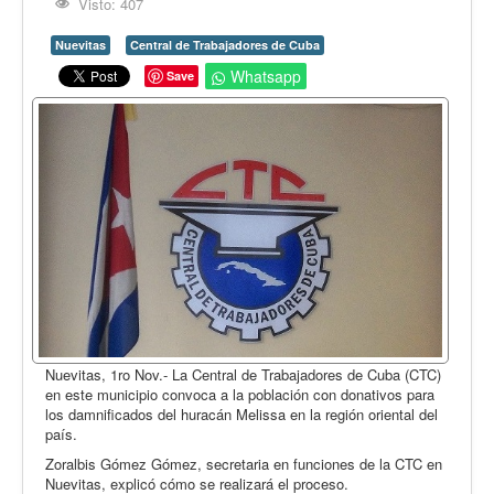
Opinión
Visto: 407
En audio
Nuevitas
Central de Trabajadores de Cuba
Whatsapp
Save
Medio Ambiente
Ciencia, tecnología y curiosidades
Francés
Inglés
Desempolvando la historia
Nuevitas, 1ro Nov.- La Central de Trabajadores de Cuba (CTC)
en este municipio convoca a la población con donativos para
los damnificados del huracán Melissa en la región oriental del
país.
Zoralbis Gómez Gómez, secretaria en funciones de la CTC en
Nuevitas, explicó cómo se realizará el proceso.