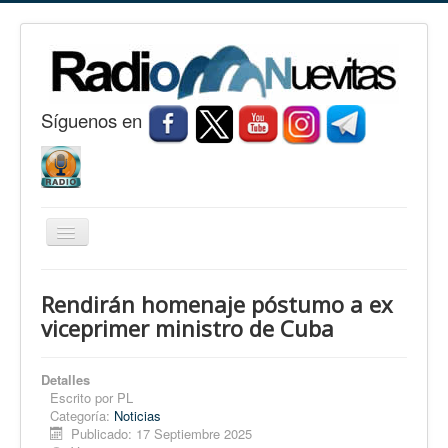
S
í
guenos en
Cambiar
navegación
Inicio
Rendirán homenaje póstumo a ex
Nuevitas
viceprimer ministro de Cuba
Noticias
Detalles
Conozca Nuevitas
Escrito por
PL
Categoría:
Noticias
Fotorreportaje
Publicado: 17 Septiembre 2025