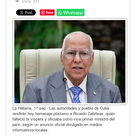
Opinión
Visto: 211
En audio
Whatsapp
Save
Medio Ambiente
Ciencia, tecnología y curiosidades
Francés
Inglés
Desempolvando la historia
La Habana, 17 sep.- Las autoridades y pueblo de Cuba
rendirán hoy homenaje póstumo a Ricardo Cabrisas, quién
falleció la víspera y oficiaba como vice primer ministro del
país, según un anuncio oficial divulgado en medios
informativos locales.