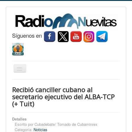
S
í
guenos en
Cambiar
navegación
Inicio
Recibió canciller cubano al
Nuevitas
secretario ejecutivo del ALBA-TCP
(+ Tuit)
Noticias
Conozca Nuevitas
Detalles
Fotorreportaje
Escrito por
Cubadebate/ Tomado de Cubaminrex
Categoría:
Noticias