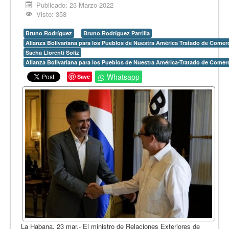
Opinión
Publicado: 23 Marzo 2022
Visto: 358
En audio
Bruno Rodríguez
Bruno Rodríguez Parrilla
Medio Ambiente
Alianza Bolivariana para los Pueblos de Nuestra América Tratado de Come
Sacha Llorenti Soliz
Ciencia, tecnología y curiosidades
Alianza Bolivariana para los Pueblos de Nuestra América-Tratado de Comer
Francés
Whatsapp
Save
Inglés
Desempolvando la historia
La Habana, 23 mar.- El ministro de Relaciones Exteriores de