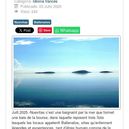
Categoría:
Opinión
Idioma francés
Publicado: 03 Julio 2025
En audio
Visto: 243
Medio Ambiente
Nuevitas
Ballenatos
Whatsapp
Ciencia, tecnología y curiosidades
Save
Francés
Inglés
Desempolvando la historia
Juill,2025.-Nuevitas c’est une baignaint par la mer que formet
une baie de la bourse, dans laquelle reposent trois îlots
lesquels les locaux appelentt Ballenatos, sites qu’enferment
légendes et experriences, tant d’êtres humain comme de la