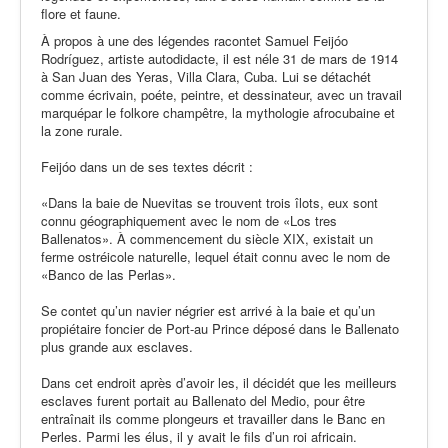
flore et faune.
À propos à une des légendes racontet Samuel Feijóo
Rodríguez, artiste autodidacte, il est néle 31 de mars de 1914
à San Juan des Yeras, Villa Clara, Cuba. Lui se détachét
comme écrivain, poéte, peintre, et dessinateur, avec un travail
marquépar le folkore champêtre, la mythologie afrocubaine et
la zone rurale.
Feijóo dans un de ses textes décrit :
«Dans la baie de Nuevitas se trouvent trois îlots, eux sont
connu géographiquement avec le nom de «Los tres
Ballenatos». À commencement du siècle XIX, existait un
ferme ostréicole naturelle, lequel était connu avec le nom de
«Banco de las Perlas».
Se contet qu’un navier négrier est arrivé à la baie et qu’un
propiétaire foncier de Port-au Prince déposé dans le Ballenato
plus grande aux esclaves.
Dans cet endroit après d’avoir les, il décidét que les meilleurs
esclaves furent portait au Ballenato del Medio, pour être
entraînait ils comme plongeurs et travailler dans le Banc en
Perles. Parmi les élus, il y avait le fils d’un roi africain.