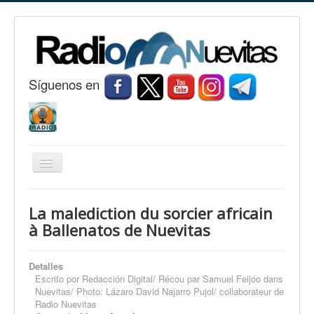
S
í
guenos en
Cambiar
navegación
Inicio
La malediction du sorcier africain
Nuevitas
à Ballenatos de Nuevitas
Noticias
Detalles
Conozca Nuevitas
Escrito por
Redacción Digital/ Récou par Samuel Feijóo dans
Nuevitas/ Photo: Lázaro David Najarro Pujol/ collaborateur de
Fotorreportaje
Radio Nuevitas