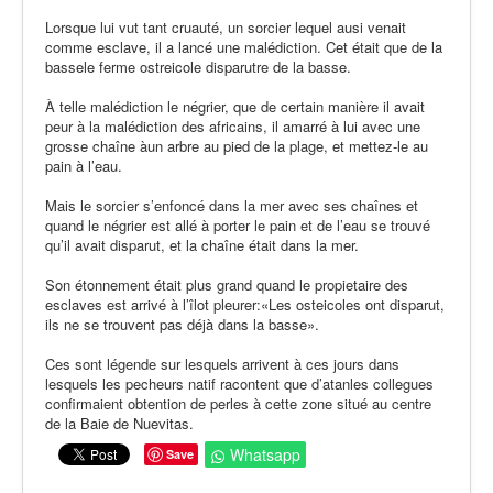
Lorsque lui vut tant cruauté, un sorcier lequel ausi venait
comme esclave, il a lancé une malédiction. Cet était que de la
bassele ferme ostreicole disparutre de la basse.
À telle malédiction le négrier, que de certain manière il avait
peur à la malédiction des africains, il amarré à lui avec une
grosse chaîne àun arbre au pied de la plage, et mettez-le au
pain à l’eau.
Mais le sorcier s’enfoncé dans la mer avec ses chaînes et
quand le négrier est allé à porter le pain et de l’eau se trouvé
qu’il avait disparut, et la chaîne était dans la mer.
Son étonnement était plus grand quand le propietaire des
esclaves est arrivé à l’îlot pleurer:«Les osteicoles ont disparut,
ils ne se trouvent pas déjà dans la basse».
Ces sont légende sur lesquels arrivent à ces jours dans
lesquels les pecheurs natif racontent que d’atanles collegues
confirmaient obtention de perles à cette zone situé au centre
de la Baie de Nuevitas.
Whatsapp
Save