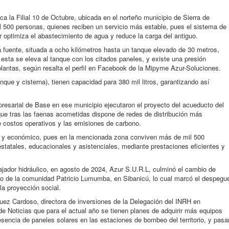
 la Filial 10 de Octubre, ubicada en el norteño municipio de Sierra de
il 500 personas, quienes reciben un servicio más estable, pues el sistema de
r optimiza el abastecimiento de agua y reduce la carga del antiguo.
 fuente, situada a ocho kilómetros hasta un tanque elevado de 30 metros,
e esta se eleva al tanque con los citados paneles, y existe una presión
plantas, según resalta el perfil en Facebook de la Mipyme Azur-Soluciones.
ue y cisterna), tienen capacidad para 380 mil litros, garantizando así
esarial de Base en ese municipio ejecutaron el proyecto del acueducto del
que tras las faenas acometidas dispone de redes de distribución más
 costos operativos y las emisiones de carbono.
al y económico, pues en la mencionada zona conviven más de mil 500
statales, educacionales y asistenciales, mediante prestaciones eficientes y
bajador hidráulico, en agosto de 2024, Azur S.U.R.L, culminó el cambio de
eo de la comunidad Patricio Lumumba, en Sibanicú, lo cual marcó el despegu
la proyección social.
uez Cardoso, directora de inversiones de la Delegación del INRH en
 Noticias que para el actual año se tienen planes de adquirir más equipos
esencia de paneles solares en las estaciones de bombeo del territorio, y pasa