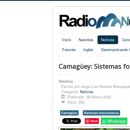
Inicio
Nuevitas
Noticias
Cono
Francés
Inglés
Desempolvando la
Camagüey: Sistemas fo
Detalles
Escrito por
Jorge Luis Moreira Massagué
Categoría:
Noticias
Publicado: 08 Marzo 2025
Visto: 353
Camagüey
Sistemas fotovoltaicos
Whatsapp
Save