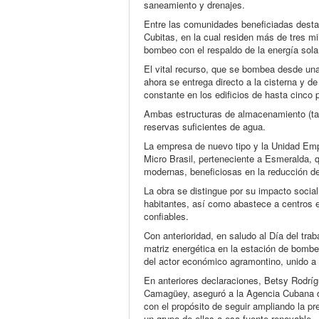
saneamiento y drenajes.
Entre las comunidades beneficiadas destaca
Cubitas, en la cual residen más de tres m
bombeo con el respaldo de la energía sola
El vital recurso, que se bombea desde una
ahora se entrega directo a la cisterna y d
constante en los edificios de hasta cinco 
Ambas estructuras de almacenamiento (tanq
reservas suficientes de agua.
La empresa de nuevo tipo y la Unidad Empr
Micro Brasil, perteneciente a Esmeralda, 
modernas, beneficiosas en la reducción de
La obra se distingue por su impacto soci
habitantes, así como abastece a centros e
confiables.
Con anterioridad, en saludo al Día del tra
matriz energética en la estación de bomb
del actor económico agramontino, unido a 
En anteriores declaraciones, Betsy Rodríg
Camagüey, aseguró a la Agencia Cubana de
con el propósito de seguir ampliando la pr
un grupo de ellas a esa fuente renovable.