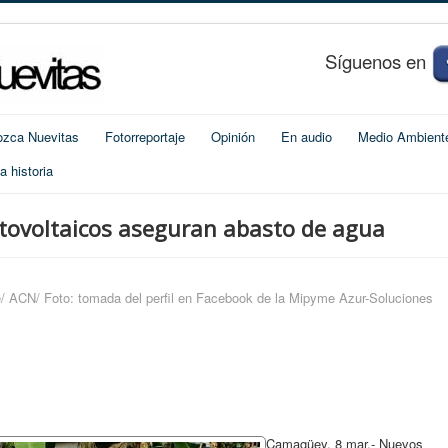
S
í
guenos en
zca Nuevitas
Fotorreportaje
Opinión
En audio
Medio Ambient
 historia
tovoltaicos aseguran abasto de agua
/ ACN/ Foto: tomada del perfil en Facebook de la Mipyme Azur-Soluciones
Camagüey, 8 mar.- Nuevos