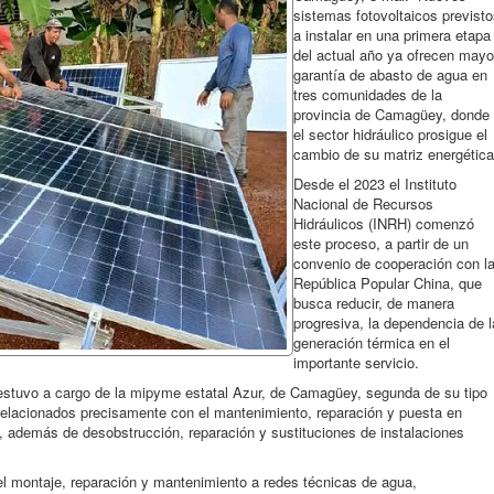
sistemas fotovoltaicos previst
a instalar en una primera etapa
del actual año ya ofrecen mayo
garantía de abasto de agua en
tres comunidades de la
provincia de Camagüey, donde
el sector hidráulico prosigue el
cambio de su matriz energética
Desde el 2023 el Instituto
Nacional de Recursos
Hidráulicos (INRH) comenzó
este proceso, a partir de un
convenio de cooperación con l
República Popular China, que
busca reducir, de manera
progresiva, la dependencia de l
generación térmica en el
importante servicio.
estuvo a cargo de la mipyme estatal Azur, de Camagüey, segunda de su tipo
s relacionados precisamente con el mantenimiento, reparación y puesta en
además de desobstrucción, reparación y sustituciones de instalaciones
el montaje, reparación y mantenimiento a redes técnicas de agua,