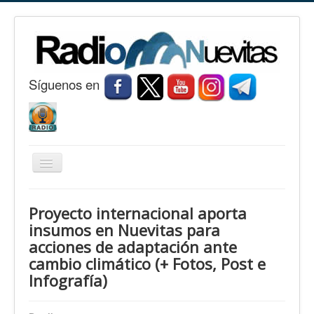
S
í
guenos en
Cambiar
navegación
Inicio
Proyecto internacional aporta
Nuevitas
insumos en Nuevitas para
acciones de adaptación ante
Noticias
cambio climático (+ Fotos, Post e
Conozca Nuevitas
Infografía)
Fotorreportaje