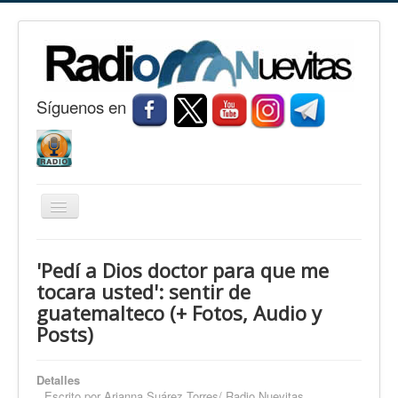
S
í
guenos en
Cambiar
navegación
Inicio
'Pedí a Dios doctor para que me
Nuevitas
tocara usted': sentir de
guatemalteco (+ Fotos, Audio y
Noticias
Posts)
Conozca Nuevitas
Fotorreportaje
Detalles
Escrito por
Arianna Suárez Torres/ Radio Nuevitas