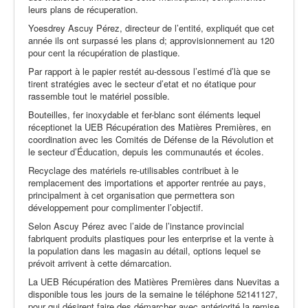
leurs plans de récuperation.
Yoesdrey Ascuy Pérez, directeur de l’entité, expliquét que cet
année ils ont surpassé les plans d; approvisionnement au 120
pour cent la récupération de plastique.
Par rapport à le papier restét au-dessous l’estimé d’là que se
tirent stratégies avec le secteur d’etat et no étatique pour
rassemble tout le matériel possible.
Bouteilles, fer inoxydable et fer-blanc sont éléments lequel
réceptionet la UEB Récupération des Matières Premières, en
coordination avec les Comités de Défense de la Révolution et
le secteur d’Éducation, depuis les communautés et écoles.
Recyclage des matériels re-utilisables contribuet à le
remplacement des importations et apporter rentrée au pays,
principalment à cet organisation que permettera son
développement pour complimenter l’objectif.
Selon Ascuy Pérez avec l’aide de l’instance provincial
fabriquent produits plastiques pour les enterprise et la vente à
la population dans les magasin au détail, options lequel se
prévoit arrivent à cette démarcation.
La UEB Récupération des Matières Premières dans Nuevitas a
disponible tous les jours de la semaine le téléphone 52141127,
pour qui désirent faire des démarcher avec antériorité la remise