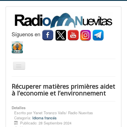
S
í
guenos en
Cambiar
navegación
Inicio
Récuperer matières primières aidet
Nuevitas
à l’economie et l’environnement
Noticias
Detalles
Conozca Nuevitas
Escrito por
Yanet Toranzo Valls/ Radio Nuevitas
Categoría:
Idioma francés
Fotorreportaje
Publicado: 28 Septiembre 2024