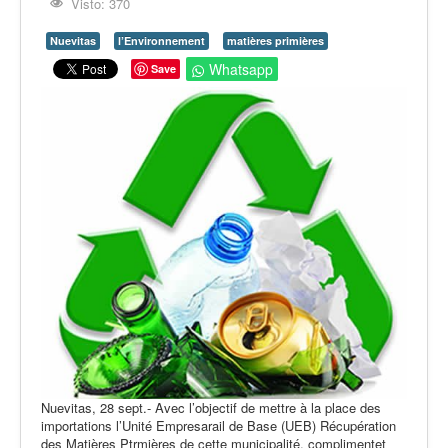
Opinión
Visto: 370
En audio
Nuevitas
l’Environnement
matières primières
Whatsapp
Save
Medio Ambiente
Ciencia, tecnología y curiosidades
Francés
Inglés
Desempolvando la historia
Nuevitas, 28 sept.- Avec l’objectif de mettre à la place des
importations l’Unité Empresarail de Base (UEB) Récupération
des Matières Ptrmières de cette municipalité, complimentet