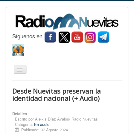
S
í
guenos en
Cambiar
navegación
Inicio
Desde Nuevitas preservan la
Nuevitas
identidad nacional (+ Audio)
Noticias
Detalles
Conozca Nuevitas
Escrito por
Aleikis Díaz Ávalos/ Radio Nuevitas
Categoría:
En audio
Fotorreportaje
Publicado: 07 Agosto 2024