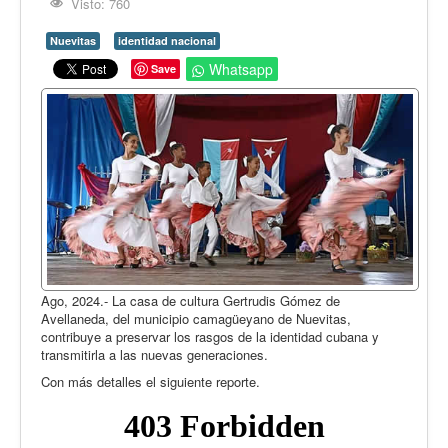
Opinión
Visto: 760
En audio
Nuevitas
identidad nacional
Whatsapp
Save
Medio Ambiente
Ciencia, tecnología y curiosidades
Francés
Inglés
Desempolvando la historia
Ago, 2024.- La casa de cultura Gertrudis Gómez de
Avellaneda, del municipio camagüeyano de Nuevitas,
contribuye a preservar los rasgos de la identidad cubana y
transmitirla a las nuevas generaciones.
Con más detalles el siguiente reporte.