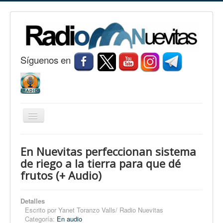
S
í
guenos en
Cambiar
navegación
Inicio
En Nuevitas perfeccionan sistema
Nuevitas
de riego a la tierra para que dé
frutos (+ Audio)
Noticias
Conozca Nuevitas
Detalles
Fotorreportaje
Escrito por
Yanet Toranzo Valls/ Radio Nuevitas
Categoría:
En audio