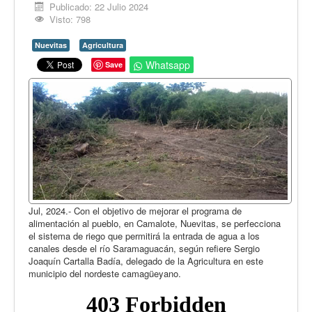
Opinión
Publicado: 22 Julio 2024
Visto: 798
En audio
Nuevitas
Agricultura
Medio Ambiente
Whatsapp
Save
Ciencia, tecnología y curiosidades
Francés
Inglés
Desempolvando la historia
Jul, 2024.- Con el objetivo de mejorar el programa de
alimentación al pueblo, en Camalote, Nuevitas, se perfecciona
el sistema de riego que permitirá la entrada de agua a los
canales desde el río Saramaguacán, según refiere Sergio
Joaquín Cartalla Badía, delegado de la Agricultura en este
municipio del nordeste camagüeyano.