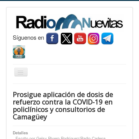
S
í
guenos en
Cambiar
navegación
Inicio
Prosigue aplicación de dosis de
Nuevitas
refuerzo contra la COVID-19 en
policlínicos y consultorios de
Noticias
Camagüey
Conozca Nuevitas
Fotorreportaje
Detalles
Escrito por
Gelsy Rivero Rodríguez/Radio Cadena