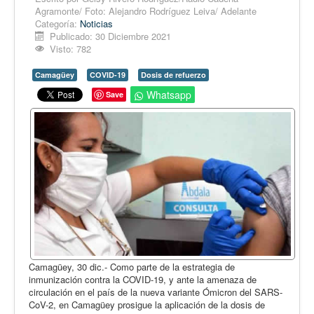
Opinión
Agramonte/ Foto: Alejandro Rodríguez Leiva/ Adelante
Categoría:
Noticias
En audio
Publicado: 30 Diciembre 2021
Visto: 782
Medio Ambiente
Ciencia, tecnología y curiosidades
Camagüey
COVID-19
Dosis de refuerzo
Whatsapp
Save
Francés
Inglés
Desempolvando la historia
Camagüey, 30 dic.- Como parte de la estrategia de
inmunización contra la COVID-19, y ante la amenaza de
circulación en el país de la nueva variante Ómicron del SARS-
CoV-2, en Camagüey prosigue la aplicación de la dosis de