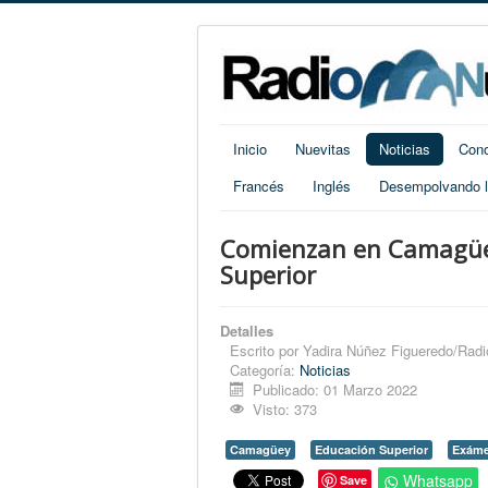
Inicio
Nuevitas
Noticias
Cono
Francés
Inglés
Desempolvando la
Comienzan en Camagüey
Superior
Detalles
Escrito por
Yadira Núñez Figueredo/Radi
Categoría:
Noticias
Publicado: 01 Marzo 2022
Visto: 373
Camagüey
Educación Superior
Exáme
Whatsapp
Save