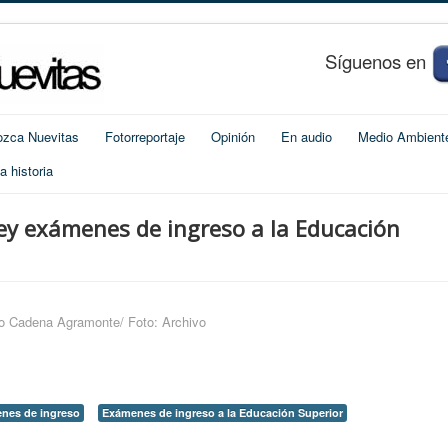
S
í
guenos en
zca Nuevitas
Fotorreportaje
Opinión
En audio
Medio Ambient
 historia
 exámenes de ingreso a la Educación
o Cadena Agramonte/ Foto: Archivo
nes de ingreso
Exámenes de ingreso a la Educación Superior