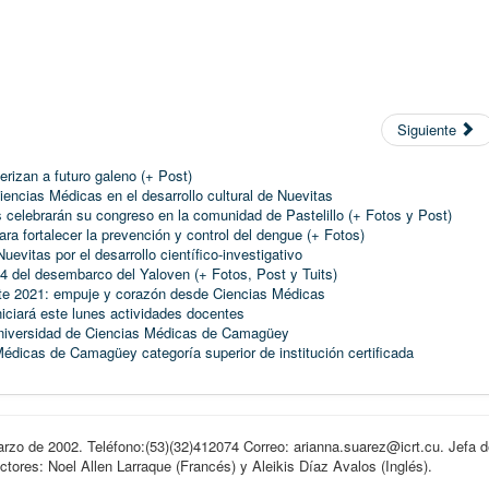
Siguiente
erizan a futuro galeno (+ Post)
encias Médicas en el desarrollo cultural de Nuevitas
s celebrarán su congreso en la comunidad de Pastelillo (+ Fotos y Post)
ra fortalecer la prevención y control del dengue (+ Fotos)
evitas por el desarrollo científico-investiga­tivo
 del desembarco del Yaloven (+ Fotos, Post y Tuits)
ante 2021: empuje y corazón desde Ciencias Médicas
ciará este lunes actividades docentes
 Universidad de Ciencias Médicas de Camagüey
édicas de Camagüey categoría superior de institución certificada
arzo de 2002. Teléfono:(53)(32)412074 Correo: arianna.suarez@icrt.cu. Jefa d
ores: Noel Allen Larraque (Francés) y Aleikis Díaz Avalos (Inglés).