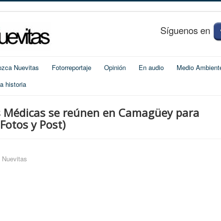
S
í
guenos en
zca Nuevitas
Fotorreportaje
Opinión
En audio
Medio Ambient
 historia
as Médicas se reúnen en Camagüey para
Fotos y Post)
o Nuevitas