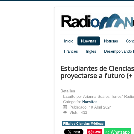
Inicio
Nuevitas
Noticias
Cono
Francés
Inglés
Desempolvando la
Estudiantes de Cienci
proyectarse a futuro (+ 
Detalles
Escrito por
Arianna Suárez Torres/ Radi
Categoría:
Nuevitas
Publicado: 19 Abril 2024
Visto: 433
Filial de Ciencias Médicas
Whatsapp
Save