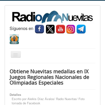
S
í
guenos en
Cambiar
navegación
Inicio
Obtiene Nuevitas medallas en IX
Nuevitas
Juegos Regionales Nacionales de
Olimpiadas Especiales
Noticias
Conozca Nuevitas
Detalles
Fotorreportaje
Escrito por
Aleikis Díaz Ávalos/ Radio Nuevitas/ Foto
tomada de Facebook