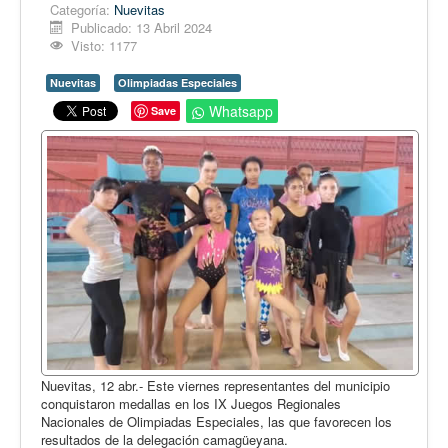
Opinión
Categoría:
Nuevitas
Publicado: 13 Abril 2024
En audio
Visto: 1177
Medio Ambiente
Nuevitas
Olimpiadas Especiales
Ciencia, tecnología y curiosidades
Whatsapp
Save
Francés
Inglés
Desempolvando la historia
Nuevitas, 12 abr.- Este viernes representantes del municipio
conquistaron medallas en los IX Juegos Regionales
Nacionales de Olimpiadas Especiales, las que favorecen los
resultados de la delegación camagüeyana.