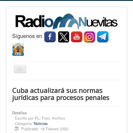
S
í
guenos en
Cambiar
navegación
Inicio
Cuba actualizará sus normas
Nuevitas
jurídicas para procesos penales
Noticias
Detalles
Conozca Nuevitas
Escrito por
PL/ Foto: Archivo
Categoría:
Noticias
Fotorreportaje
Publicado: 18 Febrero 2022