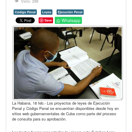
Opinión
Visto: 298
En audio
Código Penal
Leyes
Ejecución Penal
Whatsapp
Save
Medio Ambiente
Ciencia, tecnología y curiosidades
Francés
Inglés
Desempolvando la historia
La Habana, 18 feb.- Los proyectos de leyes de Ejecución
Penal y Código Penal se encuentran disponibles desde hoy en
sitios web gubernamentales de Cuba como parte del proceso
de consulta para su aprobación.