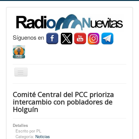
S
í
guenos en
Cambiar
navegación
Inicio
Comité Central del PCC prioriza
Nuevitas
intercambio con pobladores de
Holguín
Noticias
Conozca Nuevitas
Detalles
Fotorreportaje
Escrito por
PL
Categoría:
Noticias