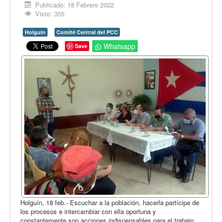
Opinión
Publicado: 18 Febrero 2022
Visto: 355
En audio
Holguín
Comité Central del PCC
Medio Ambiente
Whatsapp
Save
Ciencia, tecnología y curiosidades
Francés
Inglés
Desempolvando la historia
Holguín, 18 feb.- Escuchar a la población, hacerla partícipe de
los procesos e intercambiar con ella oportuna y
constantemente son acciones indispensables para el trabajo