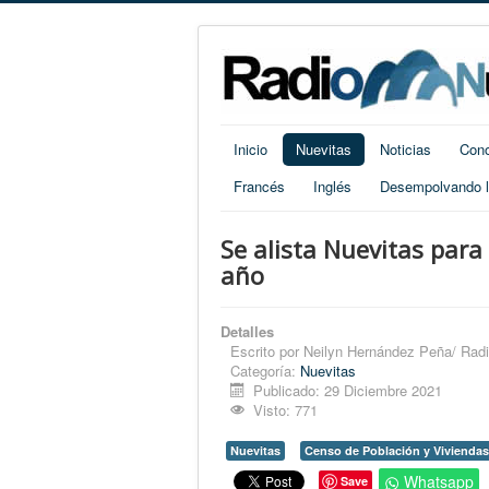
Inicio
Nuevitas
Noticias
Cono
Francés
Inglés
Desempolvando la
Se alista Nuevitas para
año
Detalles
Escrito por
Neilyn Hernández Peña/ Radi
Categoría:
Nuevitas
Publicado: 29 Diciembre 2021
Visto: 771
Nuevitas
Censo de Población y Viviendas
Whatsapp
Save