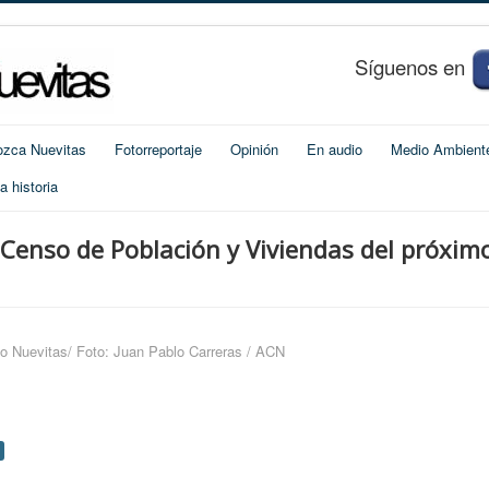
S
í
guenos en
zca Nuevitas
Fotorreportaje
Opinión
En audio
Medio Ambient
 historia
 Censo de Población y Viviendas del próxim
o Nuevitas/ Foto: Juan Pablo Carreras / ACN