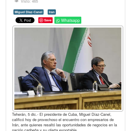
Opinión
Visto: 465
En audio
Miguel Díaz-Canel
Iran
Whatsapp
Save
Medio Ambiente
Ciencia, tecnología y curiosidades
Francés
Inglés
Desempolvando la historia
Teherán, 5 dic.- El presidente de Cuba, Miguel Díaz-Canel,
calificó hoy de provechoso el encuentro con empresarios de
Irán, ante quienes resaltó las oportunidades de negocios en la
nación caribeña y su oferta exportable.