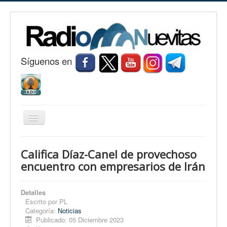
S
í
guenos en
Cambiar
navegación
Inicio
Califica Díaz-Canel de provechoso
Nuevitas
encuentro con empresarios de Irán
Noticias
Detalles
Conozca Nuevitas
Escrito por
PL
Categoría:
Noticias
Fotorreportaje
Publicado: 05 Diciembre 2023