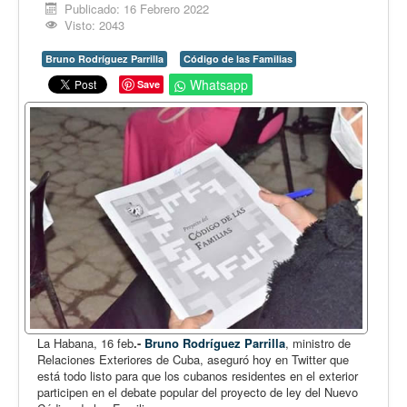
Opinión
Publicado: 16 Febrero 2022
Visto: 2043
En audio
Bruno Rodríguez Parrilla
Código de las Familias
Medio Ambiente
Whatsapp
Save
Ciencia, tecnología y curiosidades
Francés
Inglés
Desempolvando la historia
La Habana, 16 feb
.-
Bruno Rodríguez Parrilla
, ministro de
Relaciones Exteriores de Cuba, aseguró hoy en Twitter que
está todo listo para que los cubanos residentes en el exterior
participen en el debate popular del proyecto de ley del Nuevo