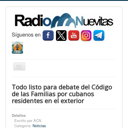
S
í
guenos en
Cambiar
navegación
Inicio
Todo listo para debate del Código
Nuevitas
de las Familias por cubanos
residentes en el exterior
Noticias
Conozca Nuevitas
Detalles
Fotorreportaje
Escrito por
ACN
Categoría:
Noticias