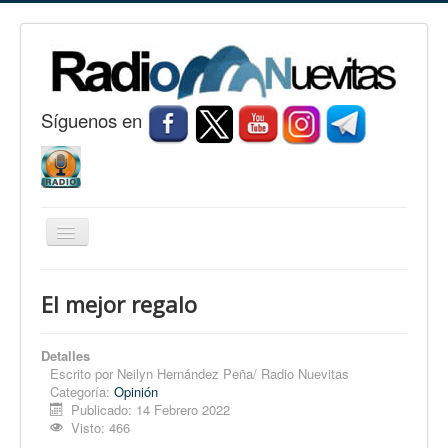
S
í
guenos en
Cambiar
navegación
Inicio
El mejor regalo
Nuevitas
Noticias
Detalles
Escrito por
Neilyn Hernández Peña/ Radio Nuevitas
Conozca Nuevitas
Categoría:
Opinión
Publicado: 14 Febrero 2022
Fotorreportaje
Visto: 466