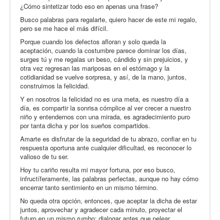
¿Cómo sintetizar todo eso en apenas una frase?
Busco palabras para regalarte, quiero hacer de este mi regalo,
pero se me hace el más difícil.
Porque cuando los defectos afloran y solo queda la
aceptación, cuando la costumbre parece dominar los días,
surges tú y me regalas un beso, cándido y sin prejuicios, y
otra vez regresan las mariposas en el estómago y la
cotidianidad se vuelve sorpresa, y así, de la mano, juntos,
construimos la felicidad.
Y en nosotros la felicidad no es una meta, es nuestro día a
día, es compartir la sonrisa cómplice al ver crecer a nuestro
niño y entendernos con una mirada, es agradecimiento puro
por tanta dicha y por los sueños compartidos.
Amarte es disfrutar de la seguridad de tu abrazo, confiar en tu
respuesta oportuna ante cualquier dificultad, es reconocer lo
valioso de tu ser.
Hoy tu cariño resulta mi mayor fortuna, por eso busco,
infructíferamente, las palabras perfectas, aunque no hay cómo
encerrar tanto sentimiento en un mismo término.
No queda otra opción, entonces, que aceptar la dicha de estar
juntos, aprovechar y agradecer cada minuto, proyectar el
futuro en un mismo rumbo; dialogar antes que pelear,