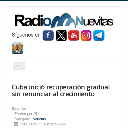
S
í
guenos en
Cambiar
navegación
Inicio
Cuba inició recuperación gradual
Nuevitas
sin renunciar al crecimiento
Noticias
Detalles
Conozca Nuevitas
Escrito por
PL
Categoría:
Noticias
Fotorreportaje
Publicado: 11 Febrero 2022