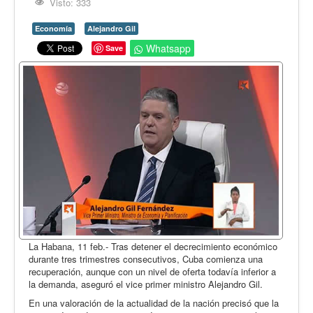
Opinión
Visto: 333
En audio
Economía
Alejandro Gil
Whatsapp
Save
Medio Ambiente
Ciencia, tecnología y curiosidades
Francés
Inglés
Desempolvando la historia
La Habana, 11 feb.- Tras detener el decrecimiento económico
durante tres trimestres consecutivos, Cuba comienza una
recuperación, aunque con un nivel de oferta todavía inferior a
la demanda, aseguró el vice primer ministro Alejandro Gil.
En una valoración de la actualidad de la nación precisó que la