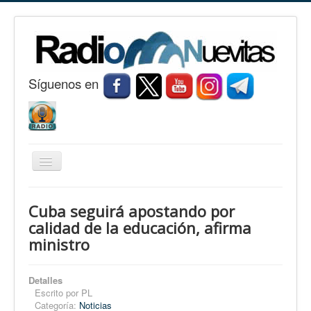
S
í
guenos en
Cambiar
navegación
Inicio
Cuba seguirá apostando por
Nuevitas
calidad de la educación, afirma
ministro
Noticias
Conozca Nuevitas
Detalles
Fotorreportaje
Escrito por
PL
Categoría:
Noticias