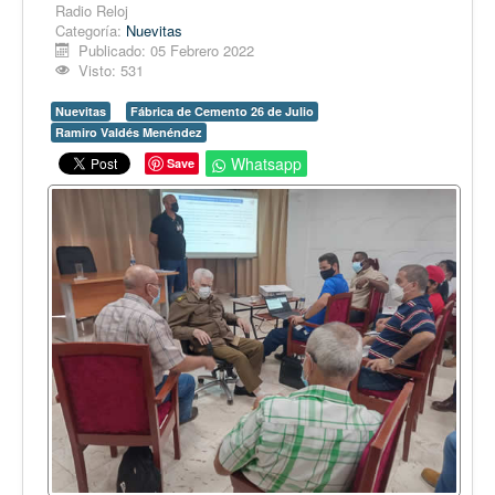
Opinión
Radio Reloj
Categoría:
Nuevitas
En audio
Publicado: 05 Febrero 2022
Visto: 531
Medio Ambiente
Nuevitas
Fábrica de Cemento 26 de Julio
Ciencia, tecnología y curiosidades
Ramiro Valdés Menéndez
Francés
Whatsapp
Save
Inglés
Desempolvando la historia