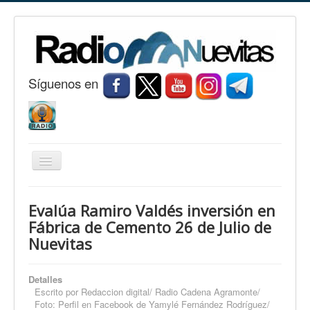
S
í
guenos en
Cambiar
navegación
Inicio
Evalúa Ramiro Valdés inversión en
Nuevitas
Fábrica de Cemento 26 de Julio de
Nuevitas
Noticias
Conozca Nuevitas
Detalles
Fotorreportaje
Escrito por
Redaccion digital/ Radio Cadena Agramonte/
Foto: Perfil en Facebook de Yamylé Fernández Rodríguez/