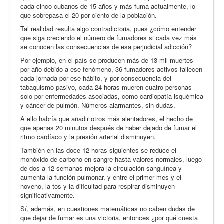
cada cinco cubanos de 15 años y más fuma actualmente, lo
que sobrepasa el 20 por ciento de la población.
Tal realidad resulta algo contradictoria, pues ¿cómo entender
que siga creciendo el número de fumadores si cada vez más
se conocen las consecuencias de esa perjudicial adicción?
Por ejemplo, en el país se producen más de 13 mil muertes
por año debido a ese fenómeno, 36 fumadores activos fallecen
cada jornada por ese hábito, y por consecuencia del
tabaquismo pasivo, cada 24 horas mueren cuatro personas
solo por enfermedades asociadas, como cardiopatía isquémica
y cáncer de pulmón. Números alarmantes, sin dudas.
A ello habría que añadir otros más alentadores, el hecho de
que apenas 20 minutos después de haber dejado de fumar el
ritmo cardíaco y la presión arterial disminuyen.
También en las doce 12 horas siguientes se reduce el
monóxido de carbono en sangre hasta valores normales, luego
de dos a 12 semanas mejora la circulación sanguínea y
aumenta la función pulmonar, y entre el primer mes y el
noveno, la tos y la dificultad para respirar disminuyen
significativamente.
Sí, además, en cuestiones matemáticas no caben dudas de
que dejar de fumar es una victoria, entonces ¿por qué cuesta