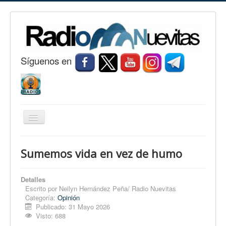
S
í
guenos en
Cambiar
navegación
Inicio
Sumemos vida en vez de humo
Nuevitas
Noticias
Detalles
Escrito por
Neilyn Hernández Peña/ Radio Nuevitas
Conozca Nuevitas
Categoría:
Opinión
Publicado: 31 Mayo 2026
Fotorreportaje
Visto: 688