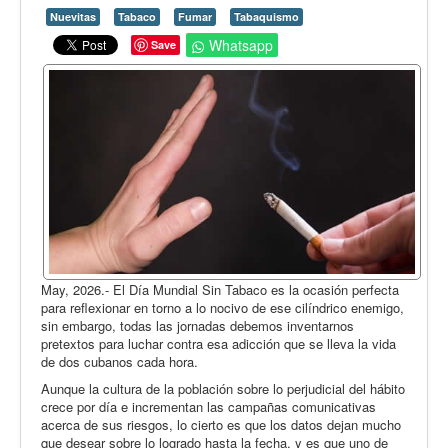
Opinión
Nuevitas
Tabaco
Fumar
Tabaquismo
En audio
Whatsapp
Save
Medio Ambiente
Ciencia, tecnología y curiosidades
Francés
Inglés
Desempolvando la historia
May, 2026.- El Día Mundial Sin Tabaco es la ocasión perfecta
para reflexionar en torno a lo nocivo de ese cilíndrico enemigo,
sin embargo, todas las jornadas debemos inventarnos
pretextos para luchar contra esa adicción que se lleva la vida
de dos cubanos cada hora.
Aunque la cultura de la población sobre lo perjudicial del hábito
crece por día e incrementan las campañas comunicativas
acerca de sus riesgos, lo cierto es que los datos dejan mucho
que desear sobre lo logrado hasta la fecha, y es que uno de