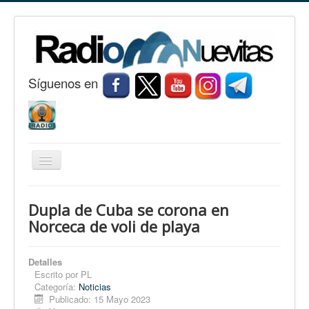
S
í
guenos en
Cambiar
navegación
Inicio
Dupla de Cuba se corona en
Nuevitas
Norceca de voli de playa
Noticias
Detalles
Conozca Nuevitas
Escrito por
PL
Categoría:
Noticias
Fotorreportaje
Publicado: 15 Mayo 2023