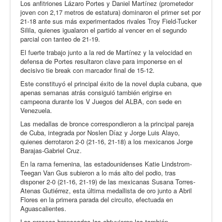
Los anfitriones Lázaro Portes y Daniel Martínez (prometedor
joven con 2,17 metros de estatura) dominaron el primer set por
21-18 ante sus más experimentados rivales Troy Field-Tucker
Silila, quienes igualaron el partido al vencer en el segundo
parcial con tanteo de 21-19.
El fuerte trabajo junto a la red de Martínez y la velocidad en
defensa de Portes resultaron clave para imponerse en el
decisivo tie break con marcador final de 15-12.
Este constituyó el principal éxito de la novel dupla cubana, que
apenas semanas atrás consiguió también erigirse en
campeona durante los V Juegos del ALBA, con sede en
Venezuela.
Las medallas de bronce correspondieron a la principal pareja
de Cuba, integrada por Noslen Díaz y Jorge Luis Alayo,
quienes derrotaron 2-0 (21-16, 21-18) a los mexicanos Jorge
Barajas-Gabriel Cruz.
En la rama femenina, las estadounidenses Katie Lindstrom-
Teegan Van Gus subieron a lo más alto del podio, tras
disponer 2-0 (21-16, 21-19) de las mexicanas Susana Torres-
Atenas Gutiérrez, esta última medallista de oro junto a Abril
Flores en la primera parada del circuito, efectuada en
Aguascalientes.
Las preseas bronceadas las obtuvieron las también