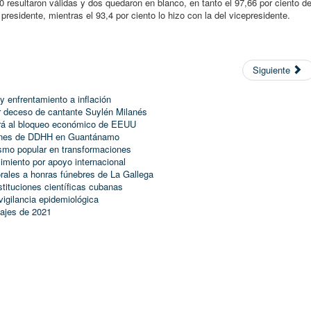
0 resultaron válidas y dos quedaron en blanco, en tanto el 97,66 por ciento d
presidente, mientras el 93,4 por ciento lo hizo con la del vicepresidente.
Siguiente
y enfrentamiento a inflación
r deceso de cantante Suylén Milanés
irá al bloqueo económico de EEUU
iones de DDHH en Guantánamo
ismo popular en transformaciones
imiento por apoyo internacional
rales a honras fúnebres de La Gallega
stituciones científicas cubanas
 vigilancia epidemiológica
zajes de 2021