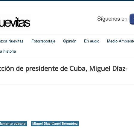
S
í
guenos en
zca Nuevitas
Fotorreportaje
Opinión
En audio
Medio Ambient
 historia
ción de presidente de Cuba, Miguel Díaz-
rlamento cubano
Miguel Díaz-Canel Bermúdez