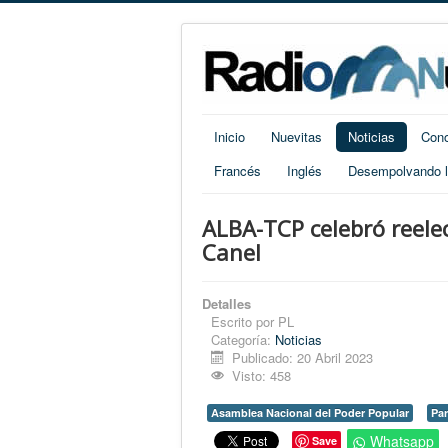
Inicio
Nuevitas
Noticias
Cono
Francés
Inglés
Desempolvando la
ALBA-TCP celebró reelec
Canel
Detalles
Escrito por
PL
Categoría:
Noticias
Publicado: 20 Abril 2023
Visto: 458
Asamblea Nacional del Poder Popular
Pa
Whatsapp
Save