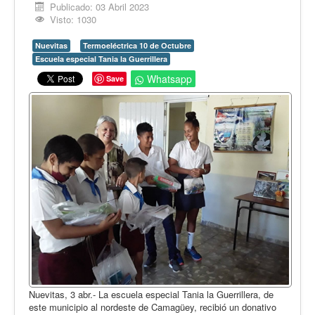
Opinión
Publicado: 03 Abril 2023
Visto: 1030
En audio
Nuevitas
Termoeléctrica 10 de Octubre
Medio Ambiente
Escuela especial Tania la Guerrillera
Ciencia, tecnología y curiosidades
Whatsapp
Save
Francés
Inglés
Desempolvando la historia
Nuevitas, 3 abr.- La escuela especial Tania la Guerrillera, de
este municipio al nordeste de Camagüey, recibió un donativo