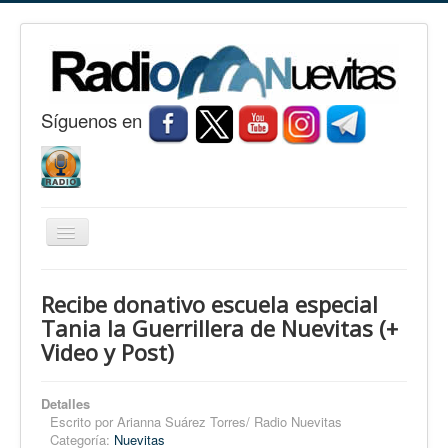
S
í
guenos en
Cambiar
navegación
Inicio
Recibe donativo escuela especial
Nuevitas
Tania la Guerrillera de Nuevitas (+
Video y Post)
Noticias
Conozca Nuevitas
Detalles
Fotorreportaje
Escrito por
Arianna Suárez Torres/ Radio Nuevitas
Categoría:
Nuevitas