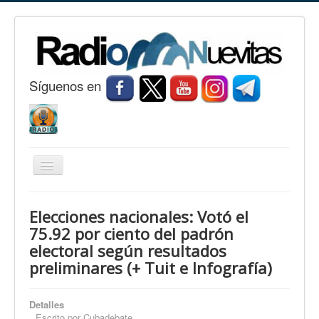
S
í
guenos en
Cambiar
navegación
Inicio
Elecciones nacionales: Votó el
Nuevitas
75.92 por ciento del padrón
electoral según resultados
Noticias
preliminares (+ Tuit e Infografía)
Conozca Nuevitas
Fotorreportaje
Detalles
Escrito por
Cubadebate