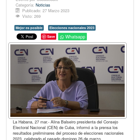
Opinión
Categoría:
Noticias
Publicado: 27 Marzo 2023
En audio
Visto: 269
Medio Ambiente
Mejor es posible
Elecciones nacionales 2023
Ciencia, tecnología y curiosidades
Whatsapp
Save
Francés
Inglés
Desempolvando la historia
La Habana, 27 mar.- Alina Balseiro presidenta del Consejo
Electoral Nacional (CEN) de Cuba, informó a la prensa los
resultados preliminares del proceso de elecciones nacionales
2023, celebrado el pasado domingo 26 de marzo.