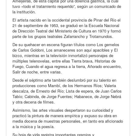
Ameijeiras, de esta capital por una dolencia gástrica, la cual
tuvo «todo el tratamiento requerido”, según un comunicado de
la institución.
El artista nacido en la occidental provincia de Pinar del Río el
21 de septiembre de 1953, se graduó en la Escuela Nacional
de Dirección Teatral del Ministerio de Cultura en 1970 y formó
parte de los grupos teatrales Zafarrancho y Trotamundos.
De su quehacer en escena figuran títulos como Los gemelos
de Carlos Goldoni, Los amaneceres son aquí apacibles y El
bizco, mientras en la televisión inmortalizó personajes de
múltiples telenovelas, entre ellas Tierra brava, Historias de
Fuego, Cuando el agua regresa a la tierra, Añorado encuentro,
Salir de noche, entre varias.
Desde el séptimo arte también deslumbró por su talento en
producciones como Mambí, de los Hermanos Ríos; Valeria
descalza, de Ernesto del Río; Lista de espera, de Juan Carlos
Tabío; Cabinda, de Jorge Fuentes; Habanece, de Jorge Nebrá
y otra decena de filmes.
Asimismo, las artes visuales despertaron su curiosidad y
practicó la pintura de manera empírica y expuso su obra en
media docena de muestras personales, en tanto era aficionado
a la música y la poesía.
Su hoja de vida registra importantes premios y