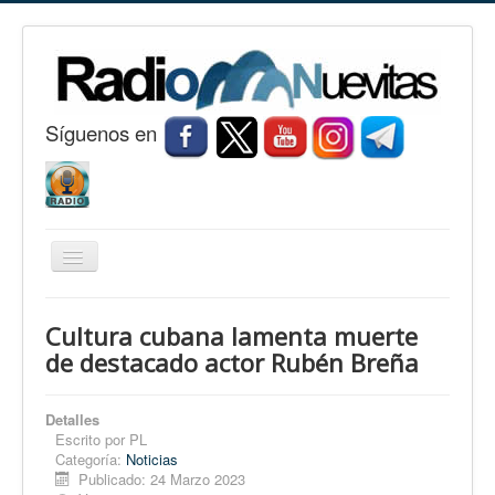
S
í
guenos en
Cambiar
navegación
Inicio
Cultura cubana lamenta muerte
Nuevitas
de destacado actor Rubén Breña
Noticias
Detalles
Conozca Nuevitas
Escrito por
PL
Categoría:
Noticias
Fotorreportaje
Publicado: 24 Marzo 2023