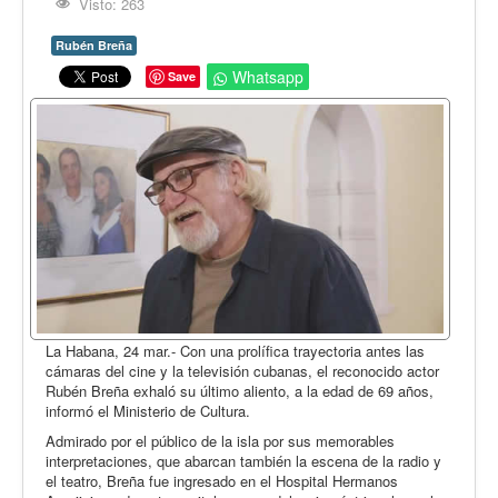
Opinión
Visto: 263
En audio
Rubén Breña
Whatsapp
Save
Medio Ambiente
Ciencia, tecnología y curiosidades
Francés
Inglés
Desempolvando la historia
La Habana, 24 mar.- Con una prolífica trayectoria antes las
cámaras del cine y la televisión cubanas, el reconocido actor
Rubén Breña exhaló su último aliento, a la edad de 69 años,
informó el Ministerio de Cultura.
Admirado por el público de la isla por sus memorables
interpretaciones, que abarcan también la escena de la radio y
el teatro, Breña fue ingresado en el Hospital Hermanos