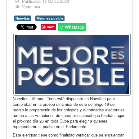
Opinión
Publicado: 18 Marzo 2023
Visto: 304
En audio
Nuevitas
Mejor es posible
Medio Ambiente
Whatsapp
Save
Ciencia, tecnología y curiosidades
Francés
Inglés
Desempolvando la historia
Nuevitas, 18 mar.- Todo está dispuesto en Nuevitas para
comprobar en la prueba dinámica de este domingo 19 de
marzo la preparación de los colegios y autoridades electorales
rumbo a las votaciones de carácter nacional que tendrán lugar
el próximo día 26 en toda Cuba para elegir a quienes
representarán al pueblo en el Parlamento.
Este ejercicio tiene como finalidad verificar que se encuentran