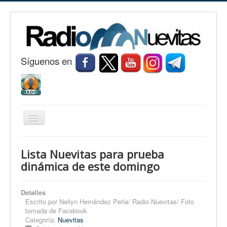
S
í
guenos en
Cambiar
navegación
Inicio
Lista Nuevitas para prueba
Nuevitas
dinámica de este domingo
Noticias
Detalles
Conozca Nuevitas
Escrito por
Neilyn Hernández Peña/ Radio Nuevitas/ Foto
tomada de Facebook
Fotorreportaje
Categoría:
Nuevitas