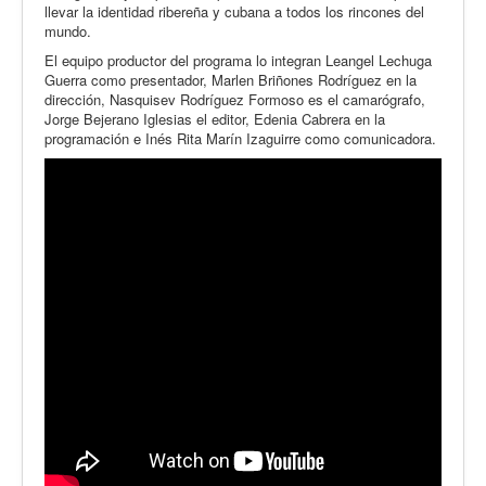
llevar la identidad ribereña y cubana a todos los rincones del
mundo.
El equipo productor del programa lo integran Leangel Lechuga
Guerra como presentador, Marlen Briñones Rodríguez en la
dirección, Nasquisev Rodríguez Formoso es el camarógrafo,
Jorge Bejerano Iglesias el editor, Edenia Cabrera en la
programación e Inés Rita Marín Izaguirre como comunicadora.