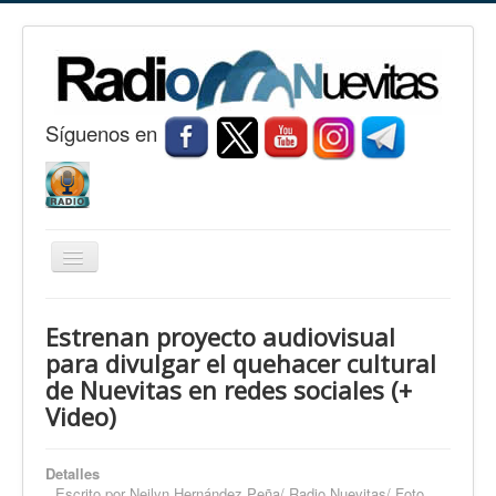
S
í
guenos en
Cambiar
navegación
Inicio
Estrenan proyecto audiovisual
Nuevitas
para divulgar el quehacer cultural
de Nuevitas en redes sociales (+
Noticias
Video)
Conozca Nuevitas
Fotorreportaje
Detalles
Escrito por
Neilyn Hernández Peña/ Radio Nuevitas/ Foto