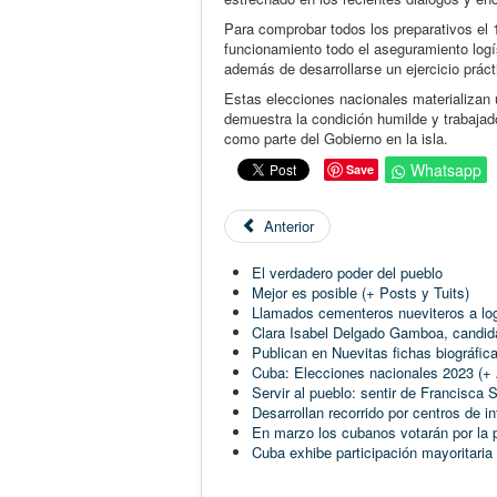
Para comprobar todos los preparativos el 
funcionamiento todo el aseguramiento logís
además de desarrollarse un ejercicio prácti
Estas elecciones nacionales materializan 
demuestra la condición humilde y trabajad
como parte del Gobierno en la isla.
Whatsapp
Save
Anterior
El verdadero poder del pueblo
Mejor es posible (+ Posts y Tuits)
Llamados cementeros nueviteros a logr
Clara Isabel Delgado Gamboa, candida
Publican en Nuevitas fichas biográfi
Cuba: Elecciones nacionales 2023 (+
Servir al pueblo: sentir de Francisca
Desarrollan recorrido por centros de 
En marzo los cubanos votarán por la p
Cuba exhibe participación mayoritaria