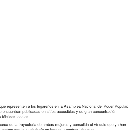
que representen a los lugareños en la Asamblea Nacional del Poder Popular,
se encuentran publicadas en sitios accesibles y de gran concentración
s fábricas locales.
cerca de la trayectoria de ambas mujeres y consolida el vínculo que ya han
uentros con la ciudadanía en barrios y centros laborales.