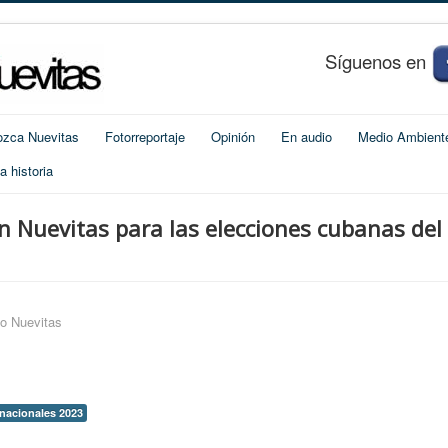
S
í
guenos en
zca Nuevitas
Fotorreportaje
Opinión
En audio
Medio Ambient
 historia
n Nuevitas para las elecciones cubanas del
o Nuevitas
nacionales 2023