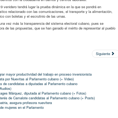
19 venidero tendrá lugar la prueba dinámica en la que se pondrá en
tico relacionado con las comunicaciones, el transporte y la alimentación,
co con boletas y el escrutinio de las urnas.
una vez más la transparencia del sistema electoral cubano, pues se
ora de las propuestas, que se han ganado el mérito de representar al pueblo
Siguiente
ar mayor productividad del trabajo en proceso inversionista
ta por Nuevitas al Parlamento cubano (+ Video)
cas de candidatas a diputadas al Parlamento cubano
 Audios)
 Sages Márquez, diputada al Parlamento cubano (+ Fotos)
interés de Camalote candidatas al Parlamento cubano (+ Posts)
atria, asegura profesora nuevitera
 de mujeres en el Parlamento