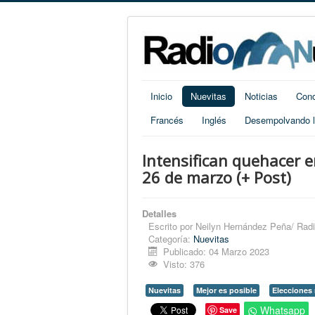
Inicio
Nuevitas
Noticias
Cono
Francés
Inglés
Desempolvando la
Intensifican quehacer e
26 de marzo (+ Post)
Detalles
Escrito por
Neilyn Hernández Peña/ Radi
Categoría:
Nuevitas
Publicado: 04 Marzo 2023
Visto: 376
Nuevitas
Mejor es posible
Elecciones 
Whatsapp
Save