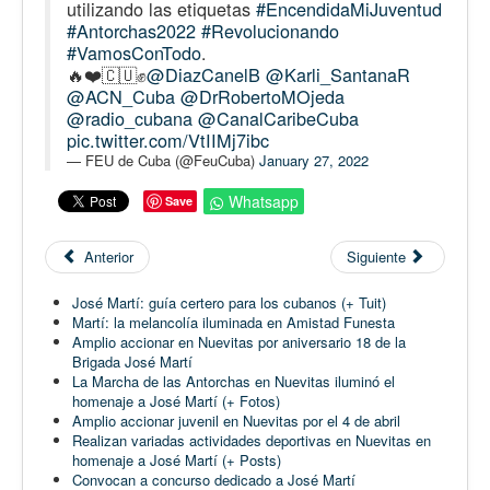
utilizando las etiquetas
#EncendidaMiJuventud
#Antorchas2022
#Revolucionando
#VamosConTodo
.
🔥❤️🇨🇺✊
@DiazCanelB
@Karli_SantanaR
@ACN_Cuba
@DrRobertoMOjeda
@radio_cubana
@CanalCaribeCuba
pic.twitter.com/VtIIMj7ibc
— FEU de Cuba (@FeuCuba)
January 27, 2022
Whatsapp
Save
Anterior
Siguiente
José Martí: guía certero para los cubanos (+ Tuit)
Martí: la melancolía iluminada en Amistad Funesta
Amplio accionar en Nuevitas por aniversario 18 de la
Brigada José Martí
La Marcha de las Antorchas en Nuevitas iluminó el
homenaje a José Martí (+ Fotos)
Amplio accionar juvenil en Nuevitas por el 4 de abril
Realizan variadas actividades deportivas en Nuevitas en
homenaje a José Martí (+ Posts)
Convocan a concurso dedicado a José Martí