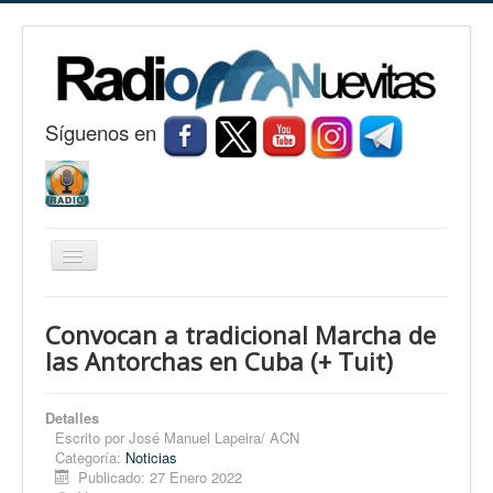
S
í
guenos en
Cambiar
navegación
Inicio
Convocan a tradicional Marcha de
Nuevitas
las Antorchas en Cuba (+ Tuit)
Noticias
Detalles
Conozca Nuevitas
Escrito por
José Manuel Lapeira/ ACN
Categoría:
Noticias
Fotorreportaje
Publicado: 27 Enero 2022