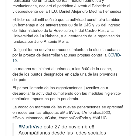
realización de un tuitazo de reafirmación patriótica y
revolucionaria, declaró al periódico Juventud Rebelde el
vicepresidente de la FEU, Daniel Alejandro Medina Fernández.
El líder estudiantil señaló que la actividad constituirá también
un homenaje a los aniversarios 60 de la UJC y 76 del ingreso
del líder histórico de la Revolución, Fidel Castro Ruz, a la
Universidad de La Habana, y al centenario de la organización
fundada por Julio Antonio Mella.
De igual forma servirá de reconocimiento a la ciencia cubana
por la proeza de desarrollar vacunas propias contra la
COVID-
19
.
La marcha se iniciará al unísono, a las 8:00 de la noche,
desde los puntos designados en cada una de las provincias
del país.
El primer llamado de las organizaciones juveniles es a
desarrollar la actividad cumpliendo con las medidas higiénico-
sanitarias impuestas por la pandemia.
La vocación martiana de las nuevas generaciones se apreciará
en redes con las etiquetas #MartiVive, #Antorchas2022,
#Revolucionando, #Cuba, #VamosConTodo y #60UJC.
#MartiVive
este 27 de noviembre‼️
Acompáñanos desde las redes sociales