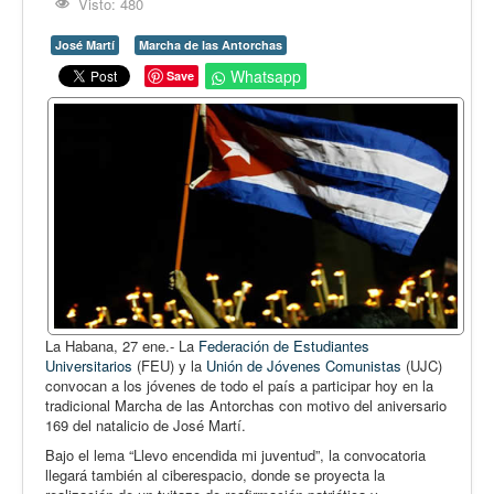
Opinión
Visto: 480
En audio
José Martí
Marcha de las Antorchas
Whatsapp
Save
Medio Ambiente
Ciencia, tecnología y curiosidades
Francés
Inglés
Desempolvando la historia
La Habana, 27 ene.- La
Federación de Estudiantes
Universitarios
(FEU) y la
Unión de Jóvenes Comunistas
(UJC)
convocan a los jóvenes de todo el país a participar hoy en la
tradicional Marcha de las Antorchas con motivo del aniversario
169 del natalicio de José Martí.
Bajo el lema “Llevo encendida mi juventud”, la convocatoria
llegará también al ciberespacio, donde se proyecta la