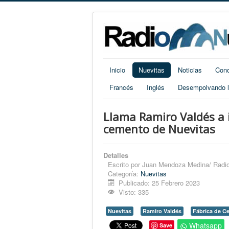
Inicio
Nuevitas
Noticias
Cono
Francés
Inglés
Desempolvando la
Llama Ramiro Valdés a 
cemento de Nuevitas
Detalles
Escrito por
Juan Mendoza Medina/ Radio
Categoría:
Nuevitas
Publicado: 25 Febrero 2023
Visto: 335
Nuevitas
Ramiro Valdés
Fábrica de C
Whatsapp
Save