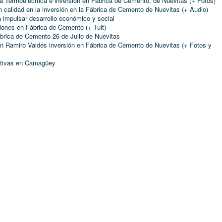
a Termoeléctrica e inversión en Fábrica de Cemento, de Nuevitas (+ Fotos)
calidad en la inversión en la Fábrica de Cemento de Nuevitas (+ Audio)
a impulsar desarrollo económico y social
iones en Fábrica de Cemento (+ Tuit)
brica de Cemento 26 de Julio de Nuevitas
 Ramiro Valdés inversión en Fábrica de Cemento de Nuevitas (+ Fotos y
uctivas en Camagüey