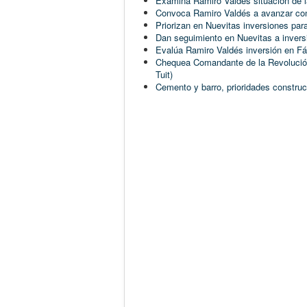
Examina Ramiro Valdés situación de l
Convoca Ramiro Valdés a avanzar con 
Priorizan en Nuevitas inversiones par
Dan seguimiento en Nuevitas a invers
Evalúa Ramiro Valdés inversión en Fá
Chequea Comandante de la Revolución
Tuit)
Cemento y barro, prioridades constr