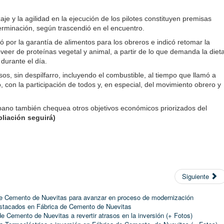
je y la agilidad en la ejecución de los pilotes constituyen premisas
terminación, según trascendió en el encuentro.
por la garantía de alimentos para los obreros e indicó retomar la
eer de proteínas vegetal y animal, a partir de lo que demanda la diet
durante el día.
sos, sin despilfarro, incluyendo el combustible, al tiempo que llamó a
o, con la participación de todos y, en especial, del movimiento obrero y
ubano también chequea otros objetivos económicos priorizados del
liación seguirá)
Siguiente
de Cemento de Nuevitas para avanzar en proceso de modernización
estacados en Fábrica de Cemento de Nuevitas
 Cemento de Nuevitas a revertir atrasos en la inversión (+ Fotos)