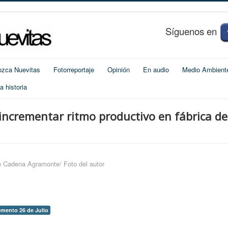
S
í
guenos en
zca Nuevitas
Fotorreportaje
Opinión
En audio
Medio Ambient
 historia
incrementar ritmo productivo en fábrica de
 Cadena Agramonte/ Foto del autor
emento 26 de Julio