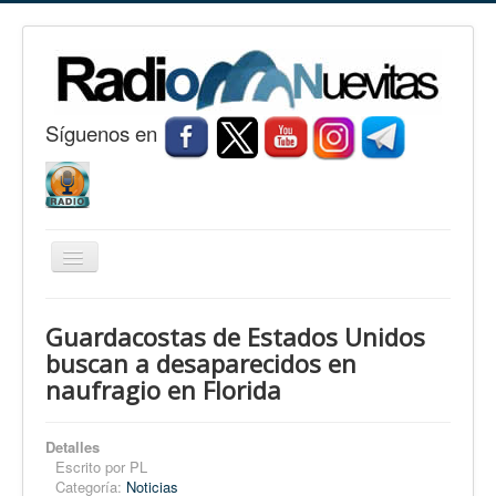
S
í
guenos en
Cambiar
navegación
Inicio
Guardacostas de Estados Unidos
Nuevitas
buscan a desaparecidos en
naufragio en Florida
Noticias
Conozca Nuevitas
Detalles
Fotorreportaje
Escrito por
PL
Categoría:
Noticias