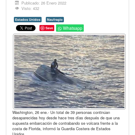
Opinión
Publicado: 26 Enero 2022
Visto: 432
En audio
Estados Unidos
Naufragio
Medio Ambiente
Whatsapp
Save
Ciencia, tecnología y curiosidades
Francés
Inglés
Desempolvando la historia
Washington, 26 ene.- Un total de 39 personas continúan
desaparecidas hoy desde hace tres días después de que una
supuesta embarcación de contrabando se volcara frente a la
costa de Florida, informó la Guardia Costera de Estados
Unidos.