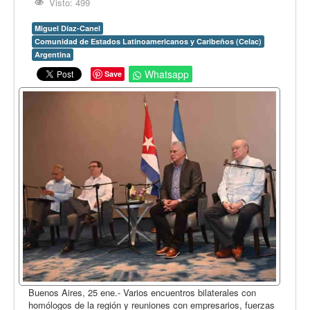
Opinión
Visto: 499
En audio
Miguel Díaz-Canel
Comunidad de Estados Latinoamericanos y Caribeños (Celac)
Medio Ambiente
Argentina
Ciencia, tecnología y curiosidades
Whatsapp
Save
Francés
Inglés
Desempolvando la historia
Buenos Aires, 25 ene.- Varios encuentros bilaterales con
homólogos de la región y reuniones con empresarios, fuerzas