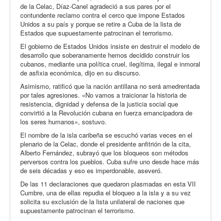
de la Celac, Díaz-Canel agradeció a sus pares por el
contundente reclamo contra el cerco que impone Estados
Unidos a su país y porque se retire a Cuba de la lista de
Estados que supuestamente patrocinan el terrorismo.
El gobierno de Estados Unidos insiste en destruir el modelo de
desarrollo que soberanamente hemos decidido construir los
cubanos, mediante una política cruel, ilegítima, ilegal e inmoral
de asfixia económica, dijo en su discurso.
Asimismo, ratificó que la nación antillana no será amedrentada
por tales agresiones. «No vamos a traicionar la historia de
resistencia, dignidad y defensa de la justicia social que
convirtió a la Revolución cubana en fuerza emancipadora de
los seres humanos», sostuvo.
El nombre de la isla caribeña se escuchó varias veces en el
plenario de la Celac, donde el presidente anfitrión de la cita,
Alberto Fernández, subrayó que los bloqueos son métodos
perversos contra los pueblos. Cuba sufre uno desde hace más
de seis décadas y eso es imperdonable, aseveró.
De las 11 declaraciones que quedaron plasmadas en esta VII
Cumbre, una de ellas repudia el bloqueo a la isla y a su vez
solicita su exclusión de la lista unilateral de naciones que
supuestamente patrocinan el terrorismo.