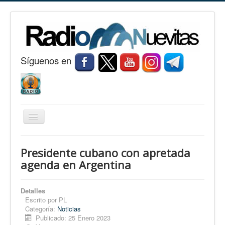
S
í
guenos en
Cambiar
navegación
Inicio
Presidente cubano con apretada
Nuevitas
agenda en Argentina
Noticias
Detalles
Conozca Nuevitas
Escrito por
PL
Categoría:
Noticias
Fotorreportaje
Publicado: 25 Enero 2023