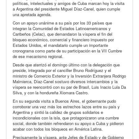
políticas, intelectuales y amigos de Cuba marcan hoy la visita
a Argentina del presidente Miguel Díaz-Canel, quien cumple
una apretada agenda.
Con un apoyo unánime a su país por los 33 países que
integran la Comunidad de Estados Latinoamericanos y
Caribeños (Celac), que demandaron la víspera el fin del
bloqueo económico, comercial y financiero impuesto por
Estados Unidos, el mandatario cumple un importante
cronograma como parte de su participación en la VII Cumbre
de ese mecanismo regional.
Desde que aterrizó el domingo último con la delegación que
preside, integrada por el canciller Bruno Rodríguez y el
ministro de Comercio Exterior y la Inversión Extranjera Rodrigo
Malmierca, Díaz-Canel sostuvo diversos intercambios y la
víspera se reencontró con su par de Brasil, Luis Inacio Lula Da
Silva, y con la hondureña Xiomara Castro.
En su segunda visita a Buenos Aires, el gobernante pudo
corroborar una vez más los estrechos lazos entre su país y
Argentina y sintió la calidez de grupos solidarios e
incondicionales con la isla, que protagonizaron una cumbre
social, donde también refrendaron su apoyo a Cuba y pidieron
acabar con todos los bloqueos en América Latina.
Precisamente la víspera, ante Jefes de Estado y de Gobierno