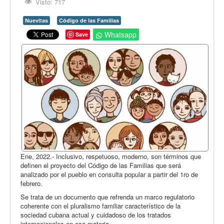
Opinión
Visto: 717
En audio
Nuevitas
Código de las Familias
Whatsapp
Save
Medio Ambiente
Ciencia, tecnología y curiosidades
Francés
Inglés
Desempolvando la historia
Ene, 2022.- Inclusivo, respetuoso, moderno, son términos que
definen el proyecto del Código de las Familias que será
analizado por el pueblo en consulta popular a partir del 1ro de
febrero.
Se trata de un documento que refrenda un marco regulatorio
coherente con el pluralismo familiar característico de la
sociedad cubana actual y cuidadoso de los tratados
internacionales en esa materia.