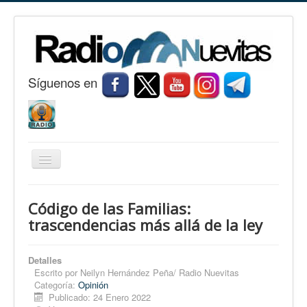
S
í
guenos en
Cambiar
navegación
Inicio
Código de las Familias:
Nuevitas
trascendencias más allá de la ley
Noticias
Detalles
Conozca Nuevitas
Escrito por
Neilyn Hernández Peña/ Radio Nuevitas
Categoría:
Opinión
Fotorreportaje
Publicado: 24 Enero 2022