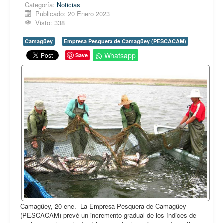
Opinión
Categoría:
Noticias
Publicado: 20 Enero 2023
En audio
Visto: 338
Medio Ambiente
Camagüey
Empresa Pesquera de Camagüey (PESCACAM)
Ciencia, tecnología y curiosidades
Whatsapp
Save
Francés
Inglés
Desempolvando la historia
Camagüey, 20 ene.- La Empresa Pesquera de Camagüey
(PESCACAM) prevé un incremento gradual de los índices de