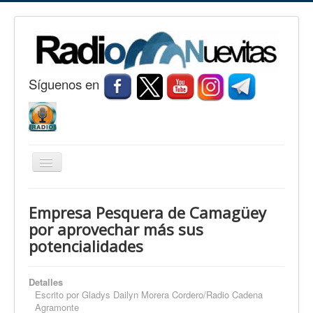
S
í
guenos en
Cambiar
navegación
Inicio
Empresa Pesquera de Camagüey
Nuevitas
por aprovechar más sus
potencialidades
Noticias
Conozca Nuevitas
Detalles
Fotorreportaje
Escrito por
Gladys Dailyn Morera Cordero/Radio Cadena
Agramonte