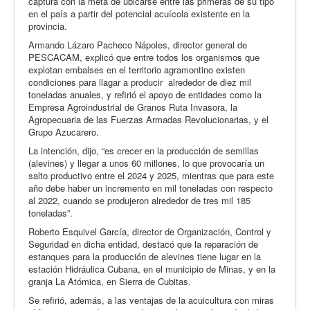
captura con la meta de ubicarse entre las primeras de su tipo
en el país a partir del potencial acuícola existente en la
provincia.
Armando Lázaro Pacheco Nápoles, director general de
PESCACAM, explicó que entre todos los organismos que
explotan embalses en el territorio agramontino existen
condiciones para llagar a producir alrededor de diez mil
toneladas anuales, y refirió el apoyo de entidades como la
Empresa Agroindustrial de Granos Ruta Invasora, la
Agropecuaria de las Fuerzas Armadas Revolucionarias, y el
Grupo Azucarero.
La intención, dijo, “es crecer en la producción de semillas
(alevines) y llegar a unos 60 millones, lo que provocaría un
salto productivo entre el 2024 y 2025, mientras que para este
año debe haber un incremento en mil toneladas con respecto
al 2022, cuando se produjeron alrededor de tres mil 185
toneladas”.
Roberto Esquivel García, director de Organización, Control y
Seguridad en dicha entidad, destacó que la reparación de
estanques para la producción de alevines tiene lugar en la
estación Hidráulica Cubana, en el municipio de Minas, y en la
granja La Atómica, en Sierra de Cubitas.
Se refirió, además, a las ventajas de la acuicultura con miras