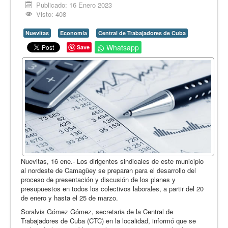
Opinión
Publicado: 16 Enero 2023
Visto: 408
En audio
Nuevitas
Economía
Central de Trabajadores de Cuba
Medio Ambiente
Whatsapp
Save
Ciencia, tecnología y curiosidades
Francés
Inglés
Desempolvando la historia
Nuevitas, 16 ene.- Los dirigentes sindicales de este municipio
al nordeste de Camagüey se preparan para el desarrollo del
proceso de presentación y discusión de los planes y
presupuestos en todos los colectivos laborales, a partir del 20
de enero y hasta el 25 de marzo.
Soralvis Gómez Gómez, secretaria de la Central de
Trabajadores de Cuba (CTC) en la localidad, informó que se