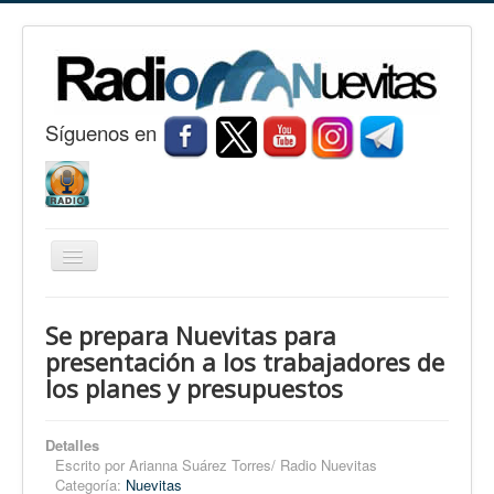
S
í
guenos en
Cambiar
navegación
Inicio
Se prepara Nuevitas para
Nuevitas
presentación a los trabajadores de
los planes y presupuestos
Noticias
Conozca Nuevitas
Detalles
Fotorreportaje
Escrito por
Arianna Suárez Torres/ Radio Nuevitas
Categoría:
Nuevitas