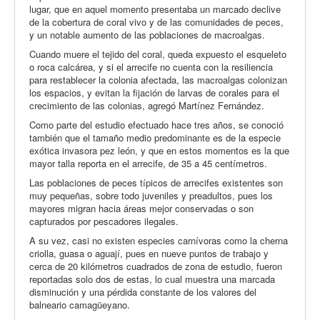
lugar, que en aquel momento presentaba un marcado declive
de la cobertura de coral vivo y de las comunidades de peces,
y un notable aumento de las poblaciones de macroalgas.
Cuando muere el tejido del coral, queda expuesto el esqueleto
o roca calcárea, y si el arrecife no cuenta con la resiliencia
para restablecer la colonia afectada, las macroalgas colonizan
los espacios, y evitan la fijación de larvas de corales para el
crecimiento de las colonias, agregó Martínez Fernández.
Como parte del estudio efectuado hace tres años, se conoció
también que el tamaño medio predominante es de la especie
exótica invasora pez león, y que en estos momentos es la que
mayor talla reporta en el arrecife, de 35 a 45 centímetros.
Las poblaciones de peces típicos de arrecifes existentes son
muy pequeñas, sobre todo juveniles y preadultos, pues los
mayores migran hacia áreas mejor conservadas o son
capturados por pescadores ilegales.
A su vez, casi no existen especies carnívoras como la cherna
criolla, guasa o aguají, pues en nueve puntos de trabajo y
cerca de 20 kilómetros cuadrados de zona de estudio, fueron
reportadas solo dos de estas, lo cual muestra una marcada
disminución y una pérdida constante de los valores del
balneario camagüeyano.