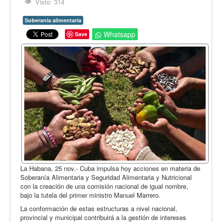
Opinión
Visto: 314
En audio
Soberanía alimentaria
Whatsapp
Save
Medio Ambiente
Ciencia, tecnología y curiosidades
Francés
Inglés
Desempolvando la historia
La Habana, 25 nov.- Cuba impulsa hoy acciones en materia de
Soberanía Alimentaria y Seguridad Alimentaria y Nutricional
con la creación de una comisión nacional de igual nombre,
bajo la tutela del primer ministro Manuel Marrero.
La conformación de estas estructuras a nivel nacional,
provincial y municipal contribuirá a la gestión de intereses