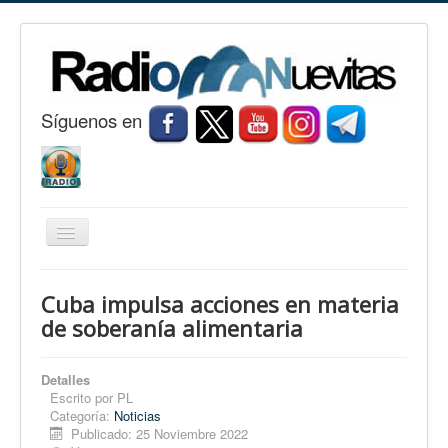
S
í
guenos en
Cambiar
navegación
Inicio
Cuba impulsa acciones en materia
Nuevitas
de soberanía alimentaria
Noticias
Detalles
Conozca Nuevitas
Escrito por
PL
Categoría:
Noticias
Fotorreportaje
Publicado: 25 Noviembre 2022